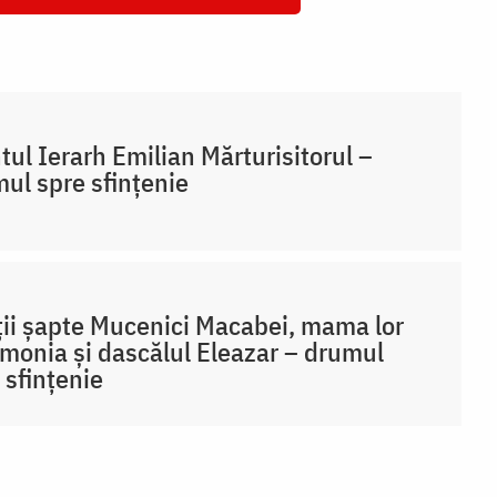
tul Ierarh Emilian Mărturisitorul –
ul spre sfințenie
ții șapte Mucenici Macabei, mama lor
monia și dascălul Eleazar – drumul
 sfințenie