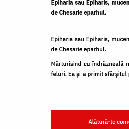
Epiharia sau Epiharis, muceniț
de Chesarie eparhul.
Epiharia sau Epiharis, muceniț
de Chesarie eparhul.
Mărturisind cu îndrăzneală nu
feluri. Ea și-a primit sfârșitul
Alătură-te comu