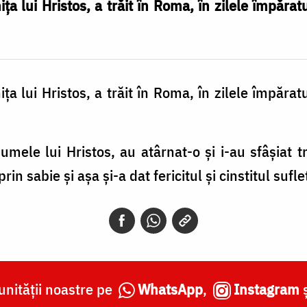
a lui Hristos, a trăit în Roma, în zilele împăratu
a lui Hristos, a trăit în Roma, în zilele împăratu
mele lui Hristos, au atârnat-o și i-au sfâșiat t
 prin sabie și așa și-a dat fericitul și cinstitul su
nității noastre pe
WhatsApp
,
Instagram