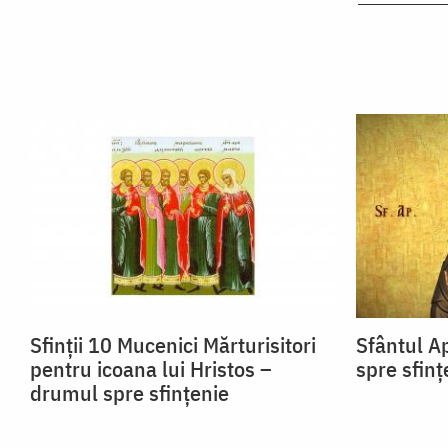
Sfinții 10 Mucenici Mărturisitori
Sfântul A
pentru icoana lui Hristos –
spre sfinț
drumul spre sfințenie