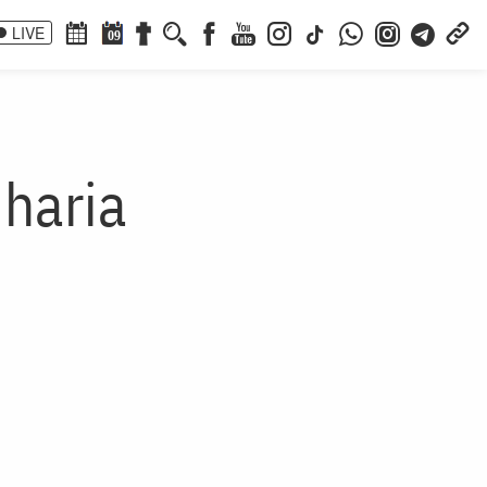
LIVE
09
iharia