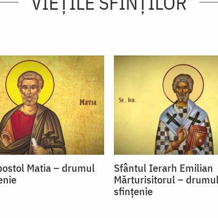
VIEŢILE SFINŢILOR
postol Matia – drumul
Sfântul Ierarh Emilian
enie
Mărturisitorul – drumu
sfințenie