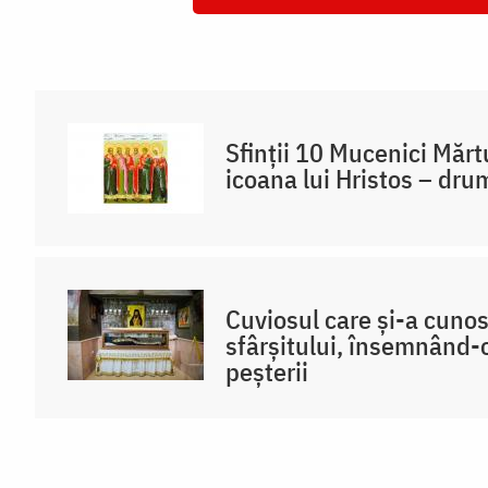
Sfinții 10 Mucenici Mărt
icoana lui Hristos – dru
Cuviosul care și-a cuno
sfârșitului, însemnând-o
peșterii