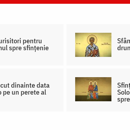
urisitori pentru
Sfân
mul spre sfințenie
drum
scut dinainte data
Sfin
 pe un perete al
Solo
spre