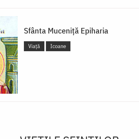
Sfânta Muceniță Epiharia
Viață
Icoane