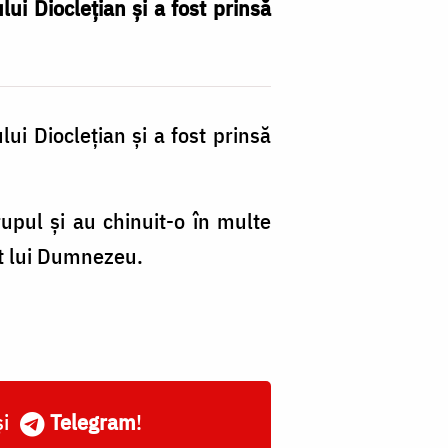
lui Dioclețian și a fost prinsă
lui Dioclețian și a fost prinsă
rupul și au chinuit-o în multe
flet lui Dumnezeu.
și
Telegram
!