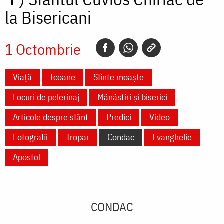
la Bisericani
1 Octombrie
Viață
Icoane
Sfinte moaște
Locuri de pelerinaj
Mănăstiri și biserici
Articole despre sfânt
Predici
Video
Fotografii
Tropar
Condac
Evanghelie
Apostol
CONDAC