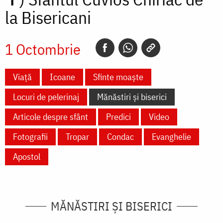
la Bisericani
1 Octombrie
Viață
Icoane
Sfinte moaște
Locuri de pelerinaj
Mănăstiri și biserici
Articole despre sfânt
Predici
Video
Fotografii
Tropar
Condac
Evanghelie
Apostol
MĂNĂSTIRI ȘI BISERICI