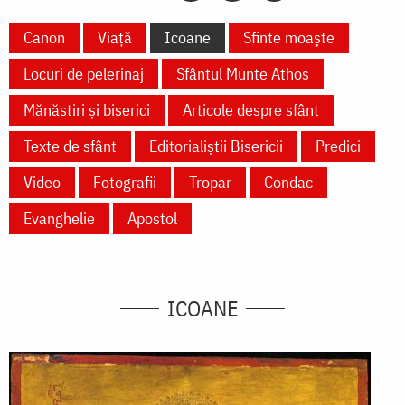
Canon
Viață
Icoane
Sfinte moaște
Locuri de pelerinaj
Sfântul Munte Athos
Mănăstiri și biserici
Articole despre sfânt
Texte de sfânt
Editorialiștii Bisericii
Predici
Video
Fotografii
Tropar
Condac
Evanghelie
Apostol
ICOANE