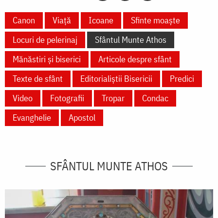
Canon
Viață
Icoane
Sfinte moaște
Locuri de pelerinaj
Sfântul Munte Athos
Mănăstiri și biserici
Articole despre sfânt
Texte de sfânt
Editorialiștii Bisericii
Predici
Video
Fotografii
Tropar
Condac
Evanghelie
Apostol
SFÂNTUL MUNTE ATHOS