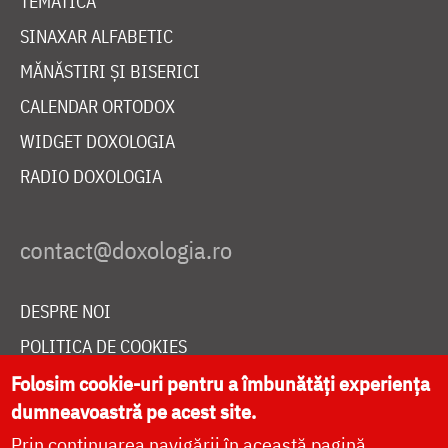
TEMATICĂ
SINAXAR ALFABETIC
MĂNĂSTIRI ȘI BISERICI
CALENDAR ORTODOX
WIDGET DOXOLOGIA
RADIO DOXOLOGIA
DESPRE NOI
POLITICA DE COOKIES
DONEAZĂ ONLINE PENTRU CATEDRALA NAȚIONALĂ
Folosim cookie-uri pentru a îmbunătăți experiența
dumneavoastră pe acest site.
Prin continuarea navigării în această pagină