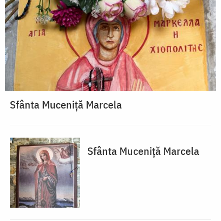
Sfânta Muceniță Marcela
Sfânta Muceniță Marcela