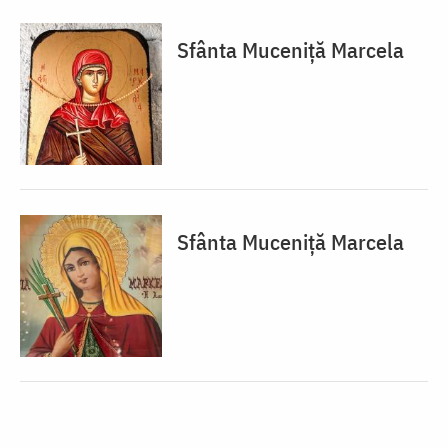
Sfânta Muceniță Marcela
Sfânta Muceniță Marcela