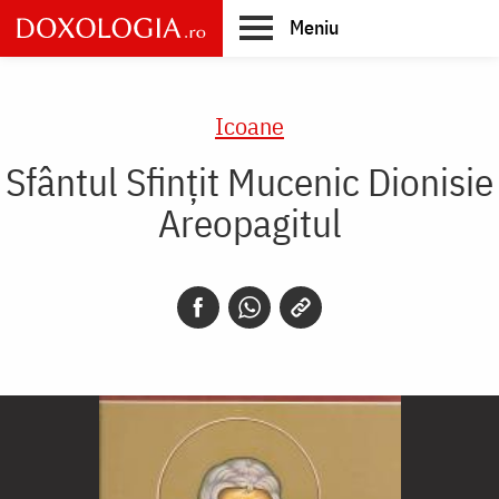
Skip
Meniu
to
main
Main
content
navigation
Icoane
Sfântul Sfințit Mucenic Dionisie
Areopagitul