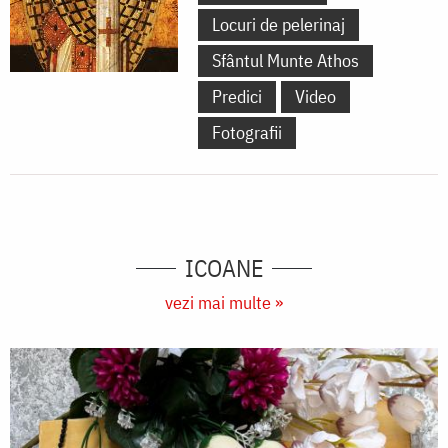
se
Locuri de pelerinaj
găsesc
Sfântul Munte Athos
la
Predici
Video
Catedrala
Fotografii
Mitropolitană
din
Iași)
ICOANE
vezi mai multe »