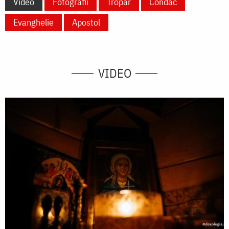
Video
Fotografii
Tropar
Condac
Evanghelie
Apostol
VIDEO