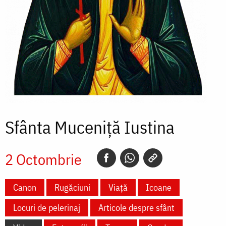
Sfânta Muceniță Iustina
2 Octombrie
Canon
Rugăciuni
Viață
Icoane
Locuri de pelerinaj
Articole despre sfânt