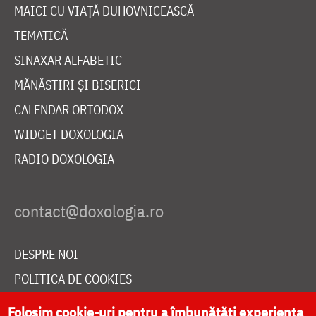
MAICI CU VIAȚĂ DUHOVNICEASCĂ
TEMATICĂ
SINAXAR ALFABETIC
MĂNĂSTIRI ȘI BISERICI
CALENDAR ORTODOX
WIDGET DOXOLOGIA
RADIO DOXOLOGIA
DESPRE NOI
POLITICA DE COOKIES
DONEAZĂ ONLINE PENTRU CATEDRALA NAȚIONALĂ
Folosim cookie-uri pentru a îmbunătăți experiența