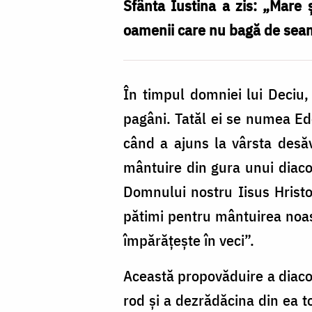
Iustina
Sfânta Iustina a zis: „Mare 
oamenii care nu bagă de seamă
În timpul domniei lui Deciu,
pagâni. Tatăl ei se numea Ede
când a ajuns la vârsta desăv
mântuire din gura unui diaco
Domnului nostru Iisus Hristo
pătimi pentru mântuirea noastr
împărățește în veci”.
Această propovăduire a diaco
rod și a dezrădăcina din ea to