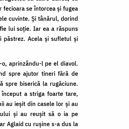
 fecioara se întorcea și fugea
ele cuvinte. Și tânărul, dorind
fie lui soție. Iar ea a răspuns
 păstrez. Acela și sufletul și
-o, aprinzându-l pe el diavol.
 spre ajutor tineri fără de
ă spre biserică la rugăciune.
început a striga foarte tare,
i au ieșit din casele lor și au
ului și au reușit să o ia pe
iar Aglaid cu rușine s-a dus la