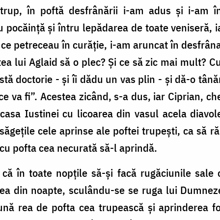
trup, în poftă desfrânării i-am adus și i-am în
tru pocăință și întru lepădarea de toate veniseră, i
ei ce petreceau în curăție, i-am aruncat în desfrân
ea lui Aglaid să o plec? Și ce să zic mai mult? C
ă doctorie - și îi dădu un vas plin - și dă-o tân
 ce va fi”. Acestea zicând, s-a dus, iar Ciprian, c
casa Iustinei cu licoarea din vasul acela diavo
 săgețile cele aprinse ale poftei trupești, ca să
i cu pofta cea necurată să-l aprindă.
 că în toate nopțile să-și facă rugăciunile sale
eilea din noapte, sculându-se se ruga lui Dumnez
tună rea de pofta cea trupească și aprinderea f