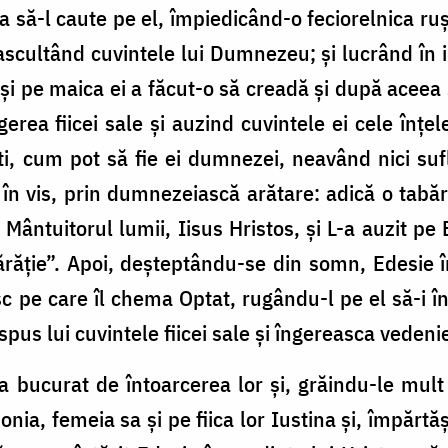
a să-l caute pe el, împiedicând-o feciorelnica ru
, ascultând cuvintele lui Dumnezeu; și lucrând în
 și pe maica ei a făcut-o să creadă și după aceea 
gerea fiicei sale și auzind cuvintele ei cele înțele
i, cum pot să fie ei dumnezei, neavând nici sufl
în vis, prin dumnezeiască arătare: adică o tabăr
 Mântuitorul lumii, Iisus Hristos, și L-a auzit pe 
răție”. Apoi, deșteptându-se din somn, Edesie 
sc pe care îl chema Optat, rugându-l pe el să-i în
 spus lui cuvintele fiicei sale și îngereasca veden
 bucurat de întoarcerea lor și, grăindu-le mult
nia, femeia sa și pe fiica lor Iustina și, împărtăș