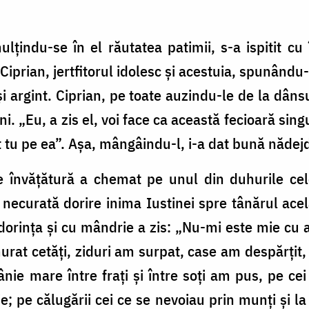
lțindu-se în el răutatea patimii, s-a ispitit c
Ciprian, jertfitorul idolesc și acestuia, spunându-
i argint. Ciprian, pe toate auzindu-le de la dâns
ini. „Eu, a zis el, voi face ca această fecioară sin
t tu pe ea”. Așa, mângâindu-l, i-a dat bună nădej
e învățătură a chemat pe unul din duhurile cel
ecurată dorire inima Iustinei spre tânărul acela
dorința și cu mândrie a zis: „Nu-mi este mie cu
rat cetăți, ziduri am surpat, case am despărțit, 
mânie mare între frați și între soți am pus, pe ce
ie; pe călugării cei ce se nevoiau prin munți și l