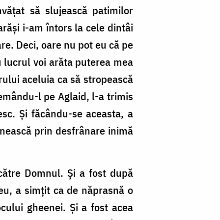
vățat să slujească patimilor
arăși i-am întors la cele dintâi
are. Deci, oare nu pot eu că pe
u lucrul voi arăta puterea mea
ărului aceluia ca să stropească
hemându-l pe Aglaid, l-a trimis
lesc. Și făcându-se aceasta, a
 rănească prin desfrânare inimă
 către Domnul. Și a fost după
eu, a simțit ca de năprasnă o
ocului gheenei. Și a fost acea