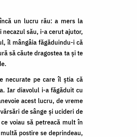
u încă un lucru rău: a mers la
i necazul său, i-a cerut ajutor,
ul, îl mângâia făgăduindu-i că
gură să căute dragostea ta și te
de.
e necurate pe care îl știa că
. Iar diavolul i-a făgăduit cu
 anevoie acest lucru, de vreme
vărsări de sânge și ucideri de
i ce voiau să petreacă mult în
a multă postire se deprindeau,