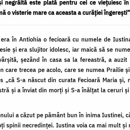
și negrăită este plată pentru cei ce viețuiesc î
 o visterie mare ca aceasta a curăției îngerești”
 era în Antiohia o fecioară cu numele de Iustina
sie și era slujitor idolesc, iar maică să se num
ârșită, șezând în casa sa la fereastră, a auzi
n care trecea pe acolo, care se numea Prailie și
s „că S-a născut din curata Fecioară Maria și, 
ă și a înviat din morți și S-a înălțat la ceruri și
nului a căzut pe pământ bun în inima Iustinei, c
ți spinii necredinței. Iustina voia ca mai mult și