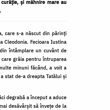
n curăție, și mâhnire mare au
.
, care s-a născut din părinți
ea Cleodonia. Fecioara Iustina
t din întâmplare un cuvânt de
 care grăia pentru întruparea
multe minuni făcând, a voit a
 a stat de-a dreapta Tatălui și
ăci degrabă a început a aduce
 mai desăvârșit să învețe de la