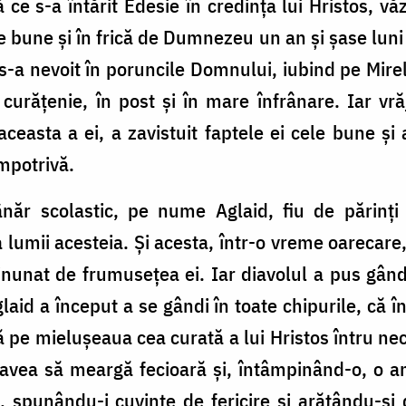
 ce s-a întărit Edesie în credința lui Hristos, vă
te bune și în frică de Dumnezeu un an și șase luni ș
e s-a nevoit în poruncile Domnului, iubind pe Mirel
în curățenie, în post și în mare înfrânare. Iar 
easta a ei, a zavistuit faptele ei cele bune și 
împotrivă.
năr scolastic, pe nume Aglaid, fiu de părinți b
 lumii acesteia. Și acesta, într-o vreme oarecare,
nunat de frumusețea ei. Iar diavolul a pus gând 
aid a început a se gândi în toate chipurile, că î
că pe mielușeaua cea curată a lui Hristos întru ne
 avea să meargă fecioară și, întâmpinând-o, o 
 spunându-i cuvinte de fericire și arătându-și