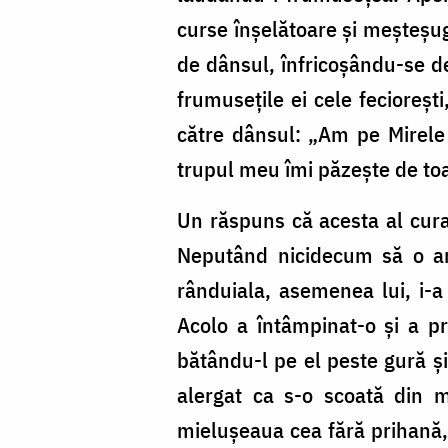
curse înșelătoare și meșteșug
de dânsul, înfricoșându-se de 
frumusețile ei cele feciorești
către dânsul: „Am pe Mirele m
trupul meu îmi păzește de toa
Un răspuns că acesta al curat
Neputând nicidecum să o am
rânduiala, asemenea lui, i-a
Acolo a întâmpinat-o și a pr
bătându-l pe el peste gură și 
alergat ca s-o scoată din m
mielușeaua cea fără prihană, p