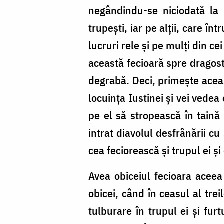
negândindu-se niciodată la 
trupești, iar pe alții, care în
lucruri rele și pe mulți din c
această fecioară spre dragost
degrabă. Deci, primește aceast
locuința Iustinei și vei vedea
pe el să stropească în taină 
intrat diavolul desfrânării cu
cea feciorească și trupul ei ș
Avea obiceiul fecioara aceea
obicei, când în ceasul al tr
tulburare în trupul ei și fur