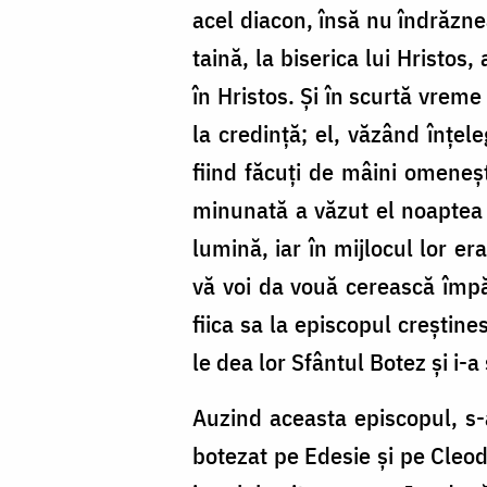
acel diacon, însă nu îndrăzne
taină, la biserica lui Hristos
în Hristos. Și în scurtă vreme
la credință; el, văzând înțele
fiind făcuți de mâini omeneșt
minunată a văzut el noaptea 
lumină, iar în mijlocul lor era
vă voi da vouă cerească împă
fiica sa la episcopul creștine
le dea lor Sfântul Botez și i-a
Auzind aceasta episcopul, s-a
botezat pe Edesie și pe Cleodo