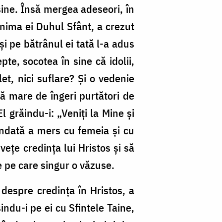
șine. Însă mergea adeseori, în
 inima ei Duhul Sfânt, a crezut
și pe bătrânul ei tată l-a adus
pte, socotea în sine că idolii,
et, nici suflare? Și o vedenie
ă mare de îngeri purtători de
El grăindu-i: „Veniți la Mine și
îndată a mers cu femeia și cu
vețe credința lui Hristos și să
ie pe care singur o văzuse.
 despre credința în Hristos, a
indu-i pe ei cu Sfintele Taine,