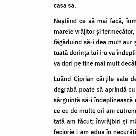
casa sa.
Neștiind ce să mai facă, înmu
marele vrăjitor și fermecător, 
făgăduind să-i dea mult aur ș
toată dorința lui i-o va îndepl
va dori pe tine mai mult decâ
Luând Ciprian cărțile sale d
degrabă poate să aprindă cu n
sârguință să-i îndeplinească 
ce eu de multe ori am cutremu
tată am făcut; învrăjbiri și 
feciorie i-am adus în necurăț