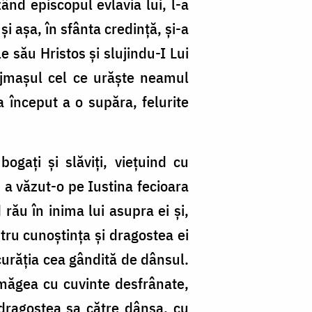
zând episcopul evlavia lui, l-a
i așa, în sfânta credință, și-a
e său Hristos și slujindu-I Lui
vrăjmașul cel ce urăște neamul
a început a o supăra, felurite
ogați și slăviți, viețuind cu
 a văzut-o pe Iustina fecioara
rău în inima lui asupra ei și,
ntru cunoștința și dragostea ei
curăția cea gândită de dânsul.
amăgea cu cuvinte desfrânate,
 dragostea sa către dânsa, cu