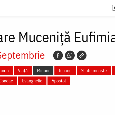
are Muceniță Eufimi
Septembrie
anon
Viață
Minuni
Icoane
Sfinte moaște
Condac
Evanghelie
Apostol