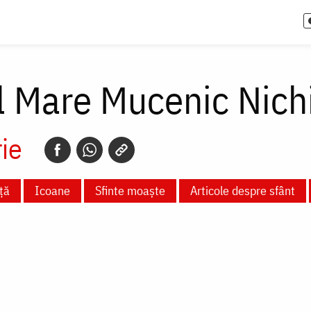
l Mare Mucenic Nic
ie
ță
Icoane
Sfinte moaște
Articole despre sfânt