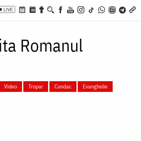
LIVE
09
hita Romanul
Video
Tropar
Condac
Evanghelie