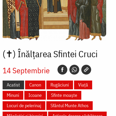
(✝)
Înălțarea Sfintei Cruci
14 Septembrie
Acatist
Canon
Rugăciuni
Viață
Minuni
Icoane
Sfinte moaște
Locuri de pelerinaj
Sfântul Munte Athos
Mănăstiri și biserici
Articole despre sărbătoare