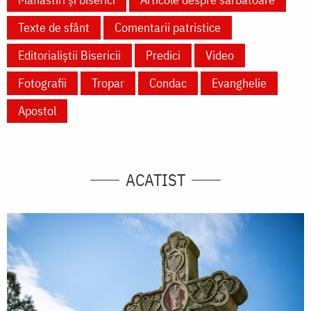
Texte de sfânt
Comentarii patristice
Editorialiștii Bisericii
Predici
Video
Fotografii
Tropar
Condac
Evanghelie
Apostol
ACATIST