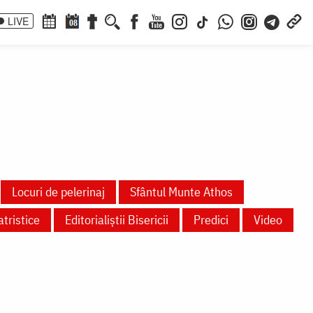
LIVE
08
Locuri de pelerinaj
Sfântul Munte Athos
tristice
Editorialiștii Bisericii
Predici
Video