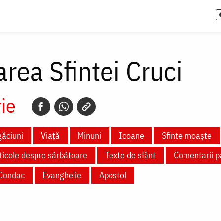
area Sfintei Cruci
ie
ăciuni
Viață
Minuni
Icoane
Sfinte moaște
ticole despre sărbătoare
Texte de sfânt
Comentarii pa
Condac
Evanghelie
Apostol