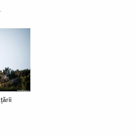
ţării