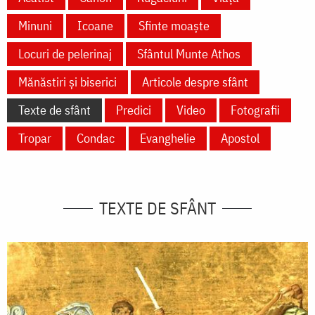
Minuni
Icoane
Sfinte moaște
Locuri de pelerinaj
Sfântul Munte Athos
Mănăstiri și biserici
Articole despre sfânt
Texte de sfânt
Predici
Video
Fotografii
Tropar
Condac
Evanghelie
Apostol
TEXTE DE SFÂNT