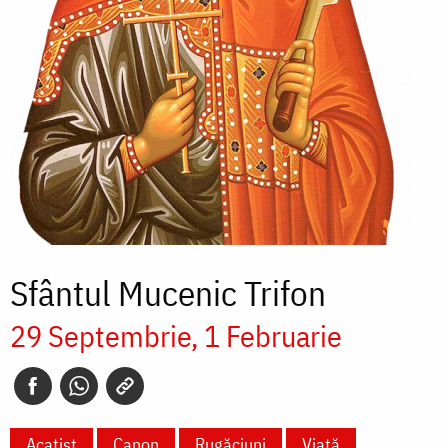
Sfântul Mucenic Trifon
29 Septembrie
1 Februarie
Acatist
Canon
Rugăciuni
Viață