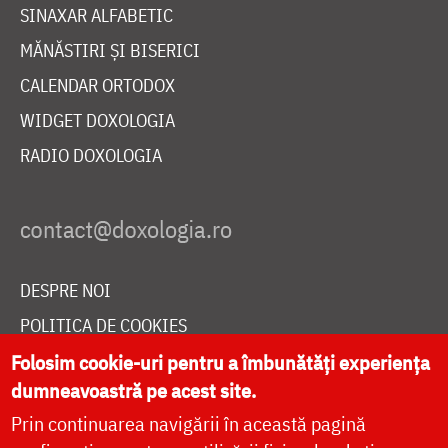
SINAXAR ALFABETIC
MĂNĂSTIRI ȘI BISERICI
CALENDAR ORTODOX
WIDGET DOXOLOGIA
RADIO DOXOLOGIA
DESPRE NOI
POLITICA DE COOKIES
DONEAZĂ ONLINE PENTRU CATEDRALA NAȚIONALĂ
Folosim cookie-uri pentru a îmbunătăți experiența
dumneavoastră pe acest site.
Prin continuarea navigării în această pagină
LIVE