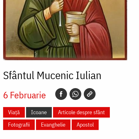
Sfântul Mucenic Iulian
6 Februarie
Viață
Icoane
Articole despre sfânt
Fotografii
Evanghelie
Apostol