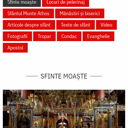
Sfinte moaște
Locuri de pelerinaj
Sfântul Munte Athos
Mănăstiri și biserici
Articole despre sfânt
Texte de sfânt
Video
Fotografii
Tropar
Condac
Evanghelie
Apostol
SFINTE MOAȘTE