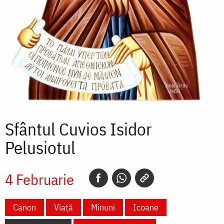
Sfântul Cuvios Isidor
Pelusiotul
4 Februarie
Canon
Viață
Minuni
Icoane