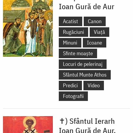
Ioan Gură de Aur
Acatist
Canon
Rugăciuni
Viață
Minuni
Icoane
Sfinte moaște
Locuri de pelerinaj
Sfântul Munte Athos
Predici
Video
Fotografii
✝) Sfântul Ierarh
Ioan Gură de Aur,