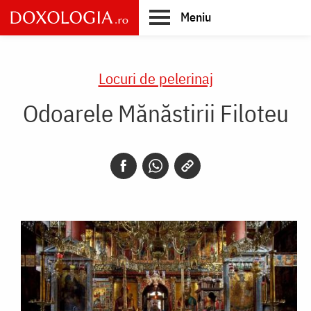
Skip
Meniu
to
main
Main
content
navigation
Locuri de pelerinaj
Odoarele Mănăstirii Filoteu