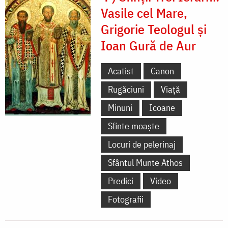
Vasile cel Mare,
Grigorie Teologul și
Ioan Gură de Aur
Acatist
Canon
Rugăciuni
Viață
Minuni
Icoane
Sfinte moaște
Locuri de pelerinaj
Sfântul Munte Athos
Predici
Video
Fotografii