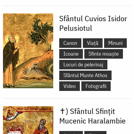
Sfântul Cuvios Isidor
Pelusiotul
Canon
Viață
Minuni
Icoane
Sfinte moaște
Locuri de pelerinaj
Sfântul Munte Athos
Video
Fotografii
✝) Sfântul Sfințit
Mucenic Haralambie