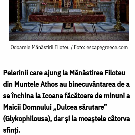
Odoarele
Odoarele Mănăstirii Filoteu / Foto: escapegreece.com
Mănăstirii
Filoteu
Pelerinii care ajung la Mănăstirea Filoteu
/
din Muntele Athos au binecuvântarea de a
Foto:
se închina la Icoana făcătoare de minuni a
escapegreece.com
Maicii Domnului „Dulcea sărutare”
(Glykophilousa), dar şi la moaştele câtorva
sfinţi.