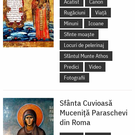
Acatist
Canon
Rugăciuni
Viață
Minuni
Icoane
Sfinte moaște
Locuri de pelerinaj
Sfântul Munte Athos
Predici
Video
Fotografii
Sfânta Cuvioasă
Muceniță Paraschevi
din Roma