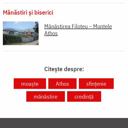
Mănăstiri și biserici
Mănăstirea Filoteu – Muntele
Athos
Citește despre:
moaște
Athos
sfințenie
mănăstire
credință