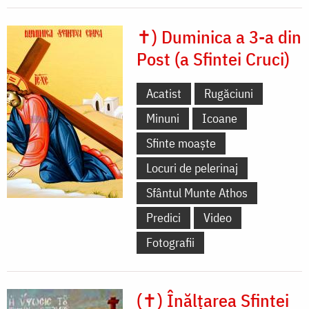
✝) Duminica a 3-a din
Post (a Sfintei Cruci)
Acatist
Rugăciuni
Minuni
Icoane
Sfinte moaște
Locuri de pelerinaj
Sfântul Munte Athos
Predici
Video
Fotografii
(✝) Înălțarea Sfintei