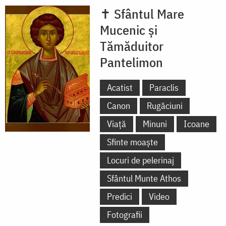
✝ Sfântul Mare
Mucenic și
Tămăduitor
Pantelimon
Acatist
Paraclis
Canon
Rugăciuni
Viață
Minuni
Icoane
Sfinte moaște
Locuri de pelerinaj
Sfântul Munte Athos
Predici
Video
Fotografii