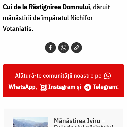
Cui de la Răstignirea Domnului
, dăruit
mănăstirii de împăratul Nichifor
Votaniatis.
Alătură-te comunității noastre pe
WhatsApp
,
Instagram
și
Telegram
!
Mănăstirea Iviru –