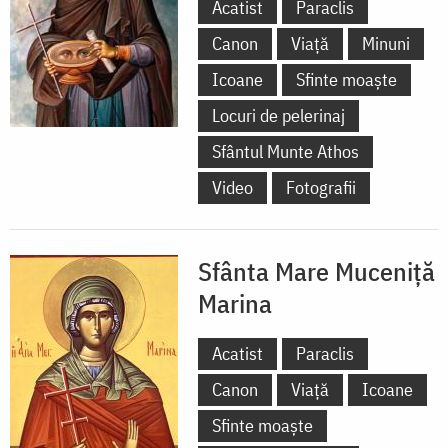
Acatist
Paraclis
Canon
Viață
Minuni
Icoane
Sfinte moaște
Locuri de pelerinaj
Sfântul Munte Athos
Video
Fotografii
Sfânta Mare Muceniță
Marina
Acatist
Paraclis
Canon
Viață
Icoane
Sfinte moaște