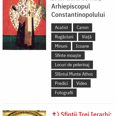
Arhiepiscopul
Constantinopolului
Acatist
Canon
Rugăciuni
Viață
Minuni
Icoane
Sfinte moaște
Locuri de pelerinaj
Sfântul Munte Athos
Predici
Video
Fotografii
✝) Sfinții Trei Ierarhi: