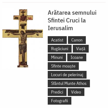
Arătarea semnului
Sfintei Cruci la
Ierusalim
Acatist
Canon
Rugăciuni
Viață
Minuni
Icoane
Sfinte moaște
Locuri de pelerinaj
Sfântul Munte Athos
Predici
Video
Fotografii