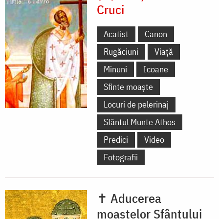
Cruci
Acatist
Canon
Rugăciuni
Viață
Minuni
Icoane
Sfinte moaște
Locuri de pelerinaj
Sfântul Munte Athos
Predici
Video
Fotografii
✝ Aducerea
moaștelor Sfântului