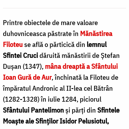
Printre obiectele de mare valoare
duhovniceasca păstrate în
Mănăstirea
Filoteu
se află o părticică din
lemnul
Sfintei Cruci
dăruită mănăstirii de Ştefan
Duşan (1347),
mâna dreaptă a Sfântului
Ioan Gură de Aur
, închinată la Filoteu de
împăratul Andronic al II-lea cel Bătrân
(1282-1328) în iulie 1284, piciorul
Sfântului Pantelimon
şi părţi din
Sfintele
Moaşte ale Sfinţilor Isidor Pelusiotul,