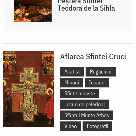
Peștera Sfintei
Teodora de la Sihla
Aflarea Sfintei Cruci
Acatist
Rugăciuni
Minuni
Icoane
Sfinte moaște
Locuri de pelerinaj
Sfântul Munte Athos
Video
Fotografii