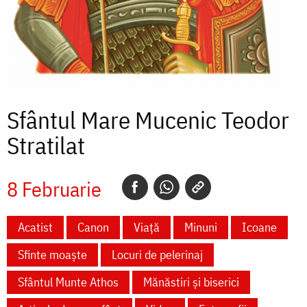
Sfântul Mare Mucenic Teodor
Stratilat
8 Februarie
Acatist
Canon
Viață
Minuni
Icoane
Sfinte moaște
Locuri de pelerinaj
Sfântul Munte Athos
Mănăstiri și biserici