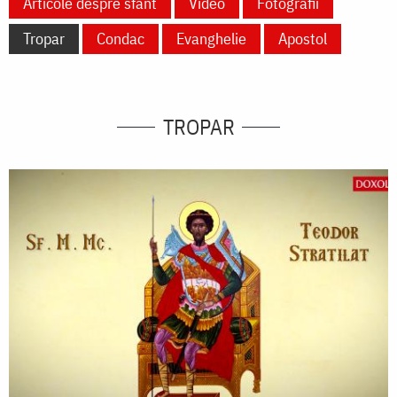
Articole despre sfânt
Video
Fotografii
Tropar
Condac
Evanghelie
Apostol
TROPAR