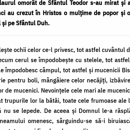
laurul omorât de Sfântul Teodor s-au mirat și a
i au crezut în Hristos o mulțime de popor și ost
 și pe Sfântul Duh.
ște ochii celor ce-l privesc, tot astfel cuvântul 
recum cerul se împodobește cu stelele, tot astfe
ile împodobesc câmpul, tot astfel și mucenicii B
orie pentru boli, mângâiere celor necăjiți, izbăvi
lor de mucenici. Nevoințele cele mari ale mucenici
dat trupurile lor la bătăi, toate cele frumoase ale 
 nu se lepede. De aceea și Domnul le-a răsplăti
 neamului omenesc, sârguindu-se să-i biruiască,