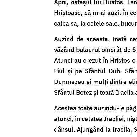
Apoi, ostașul lui Hristos, Te
Hristoase, că m-ai auzit în ce
calea sa, la cetele sale, buc
Auzind de aceasta, toată ceta
văzând balaurul omorât de Sfâ
Atunci au crezut în Hristos o
Fiul și pe Sfântul Duh. Sfân
Dumnezeu și mulți dintre elin
Sfântul Botez și toată Iraclia 
Acestea toate auzindu-le păgâ
atunci, în cetatea Iracliei, niș
dânsul. Ajungând la Iraclia, 