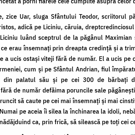
 încetat a porni fiarele cele cumplite asupra celor
 zice Uar, sluga Sfântului Teodor, scriitorul păt
istos, adică pe Liciniu, căruia, dreptcredinciosu
Liciniu luând sceptrul de la păgânul Maximian 
 ce erau însemnați prin dreapta credință și a trim
re a ucis ostași viteji fără de număr. El a ucis pe
Armeniei, cum și pe Sfântul Andrian, fiul împăra
ri din palatul său și pe cei 300 de bărbați 
 fără de număr defăima poruncile sale păgânești 
uncit să caute pe cei mai însemnați și mai cinstiți 
r. Numai pe aceia îi silea la închinarea la idoli,
nădăjduind ca, prin frică, să silească pe toți cei 