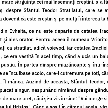
 mare sârguința cei mai însemnați creștini, s-a făc
i despre Sfântul Teodor Stratilatul, care se af
dovedit că este creștin și pe mulți îi întorcea la 
in Evhaita, ce nu este departe de cetatea Iracl
t și ales orator. Pentru aceea îl numeau Vriorito
ți ca stratilat, adică voievod, iar cetatea Iraclie
a, ce era vestită în acel timp, când a ucis un ba
pustiu. În partea dinspre miazănoapte și într-îns
se încuibase acolo, care-i cutremura pe toți, când 
 îl mânca. Auzind de aceasta, Sfântul Teodor, v
a plecat singur, nespunând nimănui despre gându
 de mare preț, căci și-a zis în sine: "Voi merge 
ea lui Hristos". Când a sosit în câmpul acela, vă