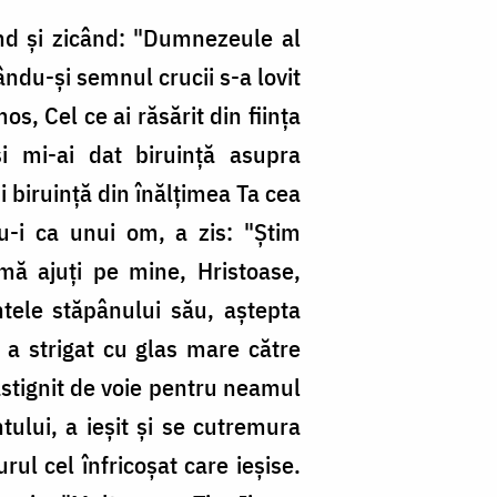
nd și zicând: "Dumnezeule al
cându-și semnul crucii s-a lovit
s, Cel ce ai răsărit din ființa
i mi-ai dat biruință asupra
 biruință din înălțimea Ta cea
u-i ca unui om, a zis: "Știm
 mă ajuți pe mine, Hristoase,
intele stăpânului său, aștepta
, a strigat cu glas mare către
ăstignit de voie pentru neamul
tului, a ieșit și se cutremura
ul cel înfricoșat care ieșise.