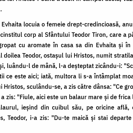
.
i Evhaita locuia o femeie drept-credincioasă, a
cinstitul corp al Sfântului Teodor Tiron, care a p
gropat cu aromate în casa sa din Evhaita și în 
 doilea Teodor, ostașul lui Hristos, numit strati
i, luându-l de mână, l-a deșteptat zicându-i: "Sc
tii ce este aici; iată, multora li s-a întâmplat mo
ui Hristos, sculându-se, a zis către dânsa: "Ce gr
zis: "Fiule, aici este un balaur mare și de frica 
laurul, ieșind din cuibul său, pe oricine află,
s, Teodor, i-a zis: "Du-te maică și stai departe