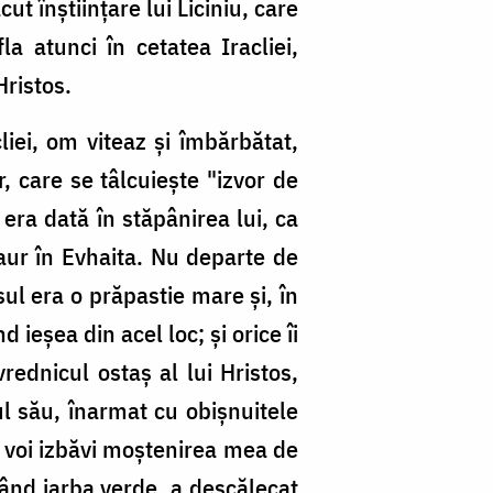
ut înștiințare lui Liciniu, care
la atunci în cetatea Iracliei,
Hristos.
iei, om viteaz și îmbărbătat,
r, care se tâlcuiește "izvor de
i era dată în stăpânirea lui, ca
laur în Evhaita. Nu departe de
ul era o prăpastie mare și, în
ieșea din acel loc; și orice îi
rednicul ostaș al lui Hristos,
l său, înarmat cu obișnuitele
și voi izbăvi moștenirea mea de
zând iarba verde, a descălecat