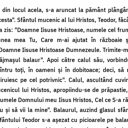
d din locul acela, s-a aruncat la pământ plângâ
acesta". Sfântul mucenic al lui Hristos, Teodor, fă
, a zis: "Doamne Iisuse Hristoase, numele cel frumo
iunea mea Tu, Care m-ai ajutat în războaie ș
i, Doamne Iisuse Hristoase Dumnezeule. Trimite-mi
răjmașul balaur". Apoi către calul său, vorbind
ntru toți, în oameni și în dobitoace; deci, să
iruiesc pe cel potrivnic". Calul, ascultând cuv
cenicul lui Hristos, apropiindu-se de prăpastie
 numele Domnului meu Iisus Hristos, Cel ce S-a r
u și să vii la mine". Balaurul, auzind glasul sfân
fântului Teodor s-a așezat cu picioarele pe balaur