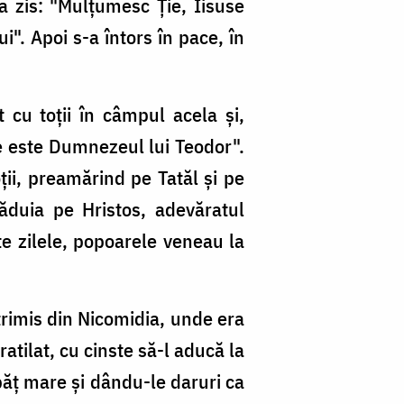
 a zis: "Mulțumesc Ție, Iisuse
i". Apoi s-a întors în pace, în
t cu toții în câmpul acela și,
re este Dumnezeul lui Teodor".
ții, preamărind pe Tatăl și pe
văduia pe Hristos, adevăratul
te zilele, popoarele veneau la
trimis din Nicomidia, unde era
tratilat, cu cinste să-l aducă la
păț mare și dându-le daruri ca