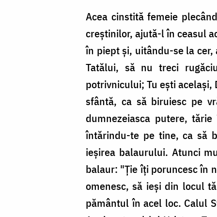
Acea cinstită femeie plecân
creștinilor, ajută-l în ceasul 
în piept și, uitându-se la cer
Tatălui, să nu treci rugăc
potrivnicului; Tu ești acelaș
sfântă, ca să biruiesc pe v
dumnezeiasca putere, tărie î
întărindu-te pe tine, ca să b
ieșirea balaurului. Atunci mu
balaur: "Ție îți poruncesc în
omenesc, să ieși din locul tă
pământul în acel loc. Calul S