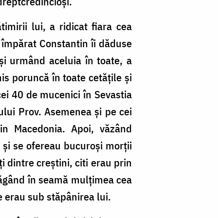
 dreptcredincioși.
imirii lui, a ridicat fiara cea
l împărat Constantin îi dăduse
și urmând aceluia în toate, a
is poruncă în toate cetățile și
 cei 40 de mucenici în Sevastia
tului Prov. Asemenea și pe cei
din Macedonia. Apoi, văzând
și se ofereau bucuroși morții
dintre creștini, citi erau prin
 nebăgând în seamă mulțimea cea
ce erau sub stăpânirea lui.