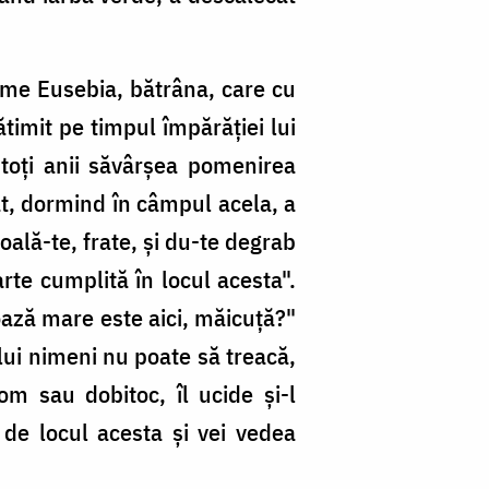
nume Eusebia, bătrâna, care cu
ătimit pe timpul împărăției lui
toți anii săvârșea pomenirea
lat, dormind în câmpul acela, a
oală-te, frate, și du-te degrab
arte cumplită în locul acesta".
oază mare este aici, măicuță?"
lui nimeni nu poate să treacă,
 om sau dobitoc, îl ucide și-l
 de locul acesta și vei vedea