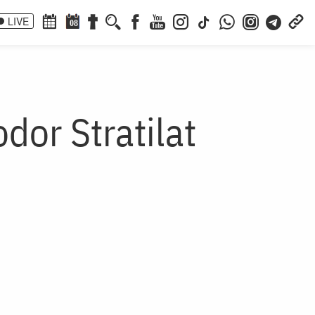
LIVE
08
dor Stratilat