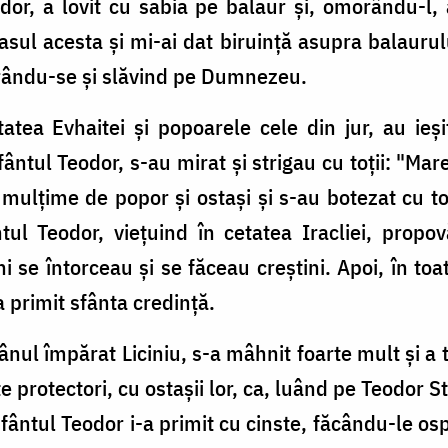
odor, a lovit cu sabia pe balaur și, omorându-l,
asul acesta și mi-ai dat biruință asupra balaurulu
urându-se și slăvind pe Dumnezeu.
tea Evhaitei și popoarele cele din jur, au ieși
ntul Teodor, s-au mirat și strigau cu toții: "Ma
 mulțime de popor și ostași și s-au botezat cu to
tul Teodor, viețuind în cetatea Iracliei, propo
i se întorceau și se făceau creștini. Apoi, în toa
a primit sfânta credință.
nul împărat Liciniu, s-a mâhnit foarte mult și a 
te protectori, cu ostașii lor, ca, luând pe Teodor S
Sfântul Teodor i-a primit cu cinste, făcându-le os