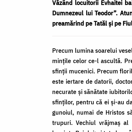
Mucenic
Văzând locuitorii Evhaitei ba
Teodor
Dumnezeul lui Teodor”. Atunc
Stratilat
preamărind pe Tatăl și pe Fiul
Precum lumina soarelui vesele
mințile celor ce-l ascultă. P
sfinții mucenici. Precum flor
este iertare de datorii, doct
necurate și sănătate iubitori
sfinților, pentru că ei și-au 
gunoiul, numai de Hristos să
trupuri. Vechiul vrăjmaș al