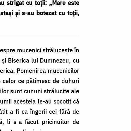
u strigat cu toții: „Mare este
ași și s-au botezat cu toții,
despre mucenici strălucește în
l și Biserica lui Dumnezeu, cu
iserica. Pomenirea mucenicilor
re celor ce pătimesc de duhuri
lor sunt cununi strălucite ale
lumii acesteia le-au socotit că
t a fi ca îngerii cei fără de
 li s-a făcut pricinuitor de