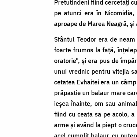
Pretutindeni fiind cercetați cu
pe atunci era în Nicomidia, ș
aproape de Marea Neagră, și a 
Sfântul Teodor era de neam d
foarte frumos la față, înțelep
oratorie", și era pus de împăra
unui vrednic pentru vitejia s
cetatea Evhaitei era un câmp 
prăpastie un balaur mare care 
ieșea înainte, om sau animal,
fiind cu ceata sa pe acolo, 
arme și având la piept o cruce
acel cumplit balaur, cu puter