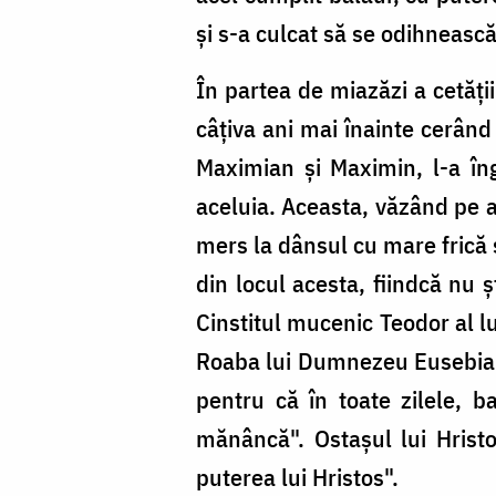
și s-a culcat să se odihnească
În partea de miazăzi a cetăți
câțiva ani mai înainte cerând 
Maximian și Maximin, l-a în
aceluia. Aceasta, văzând pe al
mers la dânsul cu mare frică ș
din locul acesta, fiindcă nu ș
Cinstitul mucenic Teodor al l
Roaba lui Dumnezeu Eusebia a 
pentru că în toate zilele, ba
mănâncă". Ostașul lui Hristo
puterea lui Hristos".