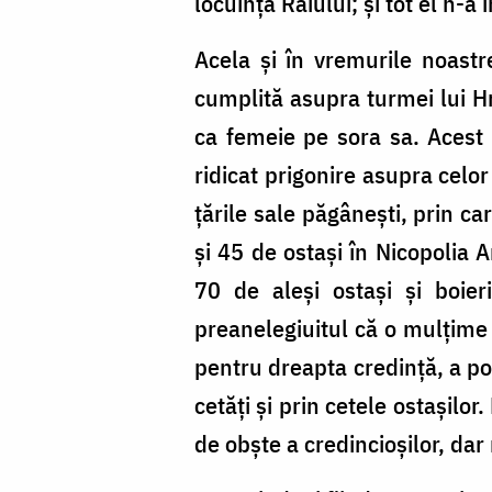
locuința Raiului; și tot el n-a
Acela și în vremurile noastre,
cumplită asupra turmei lui Hr
ca femeie pe sora sa. Acest 
ridicat prigonire asupra celor
țările sale păgânești, prin ca
și 45 de ostași în Nicopolia 
70 de aleși ostași și boie
preanelegiuitul că o mulțime
pentru dreapta credință, a por
cetăți și prin cetele ostașilo
de obște a credincioșilor, dar 