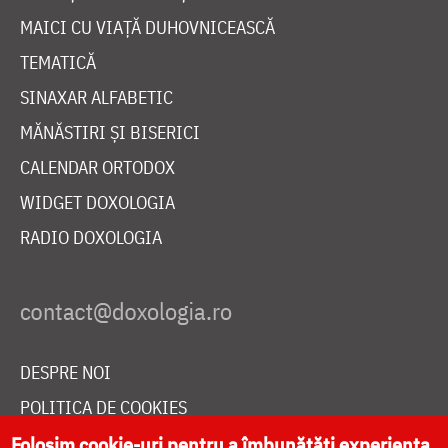
MAICI CU VIAȚĂ DUHOVNICEASCĂ
TEMATICĂ
SINAXAR ALFABETIC
MĂNĂSTIRI ȘI BISERICI
CALENDAR ORTODOX
WIDGET DOXOLOGIA
RADIO DOXOLOGIA
DESPRE NOI
POLITICA DE COOKIES
DONEAZĂ ONLINE PENTRU CATEDRALA NAȚIONALĂ
Folosim cookie-uri pentru a îmbunătăți experiența