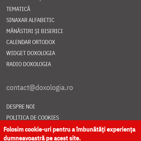
TEMATICĂ
SINAXAR ALFABETIC
MĂNĂSTIRI ȘI BISERICI
CALENDAR ORTODOX
WIDGET DOXOLOGIA
RADIO DOXOLOGIA
DESPRE NOI
POLITICA DE COOKIES
DONEAZĂ ONLINE PENTRU CATEDRALA NAȚIONALĂ
Folosim cookie-uri pentru a îmbunătăți experiența
dumneavoastră pe acest site.