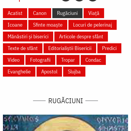
Acatist
Canon
Rugăciuni
Viață
Icoane
Sfinte moaște
Locuri de pelerinaj
Mănăstiri și biserici
Articole despre sfânt
Texte de sfânt
Editorialiștii Bisericii
Predici
Video
Fotografii
Tropar
Condac
Evanghelie
Apostol
Slujba
RUGĂCIUNI