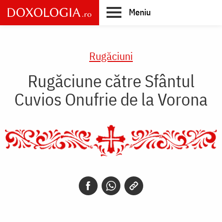
Skip
Meniu
to
main
Main
content
navigation
Rugăciuni
Rugăciune către Sfântul
Cuvios Onufrie de la Vorona