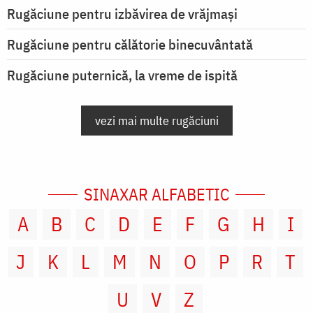
Rugăciune pentru izbăvirea de vrăjmași
Rugăciune pentru călătorie binecuvântată
Rugăciune puternică, la vreme de ispită
vezi mai multe rugăciuni
SINAXAR ALFABETIC
A
B
C
D
E
F
G
H
I
J
K
L
M
N
O
P
R
T
U
V
Z