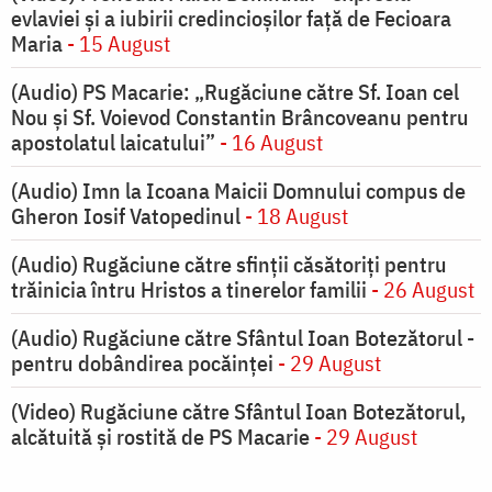
evlaviei și a iubirii credincioșilor față de Fecioara
Maria
- 15 August
(Audio) PS Macarie: „Rugăciune către Sf. Ioan cel
Nou și Sf. Voievod Constantin Brâncoveanu pentru
apostolatul laicatului”
- 16 August
(Audio) Imn la Icoana Maicii Domnului compus de
Gheron Iosif Vatopedinul
- 18 August
(Audio) Rugăciune către sfinții căsătoriți pentru
trăinicia întru Hristos a tinerelor familii
- 26 August
(Audio) Rugăciune către Sfântul Ioan Botezătorul -
pentru dobândirea pocăinței
- 29 August
(Video) Rugăciune către Sfântul Ioan Botezătorul,
alcătuită și rostită de PS Macarie
- 29 August