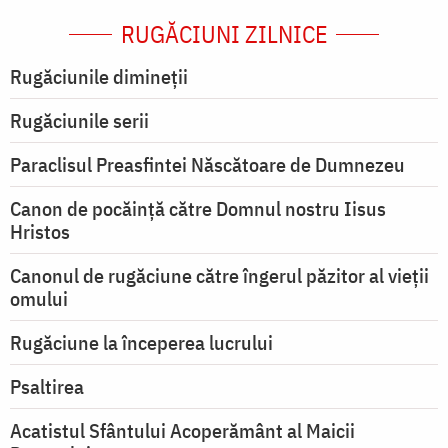
RUGĂCIUNI ZILNICE
Rugăciunile dimineții
Rugăciunile serii
Paraclisul Preasfintei Născătoare de Dumnezeu
Canon de pocăință către Domnul nostru Iisus
Hristos
Canonul de rugăciune către îngerul păzitor al vieții
omului
Rugăciune la începerea lucrului
Psaltirea
Acatistul Sfântului Acoperământ al Maicii