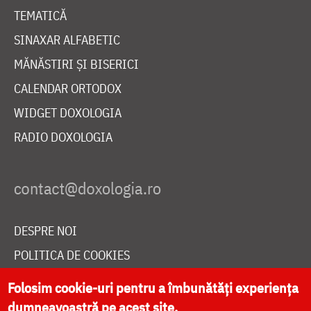
TEMATICĂ
SINAXAR ALFABETIC
MĂNĂSTIRI ȘI BISERICI
CALENDAR ORTODOX
WIDGET DOXOLOGIA
RADIO DOXOLOGIA
DESPRE NOI
POLITICA DE COOKIES
DONEAZĂ ONLINE PENTRU CATEDRALA NAȚIONALĂ
Folosim cookie-uri pentru a îmbunătăți experiența
dumneavoastră pe acest site.