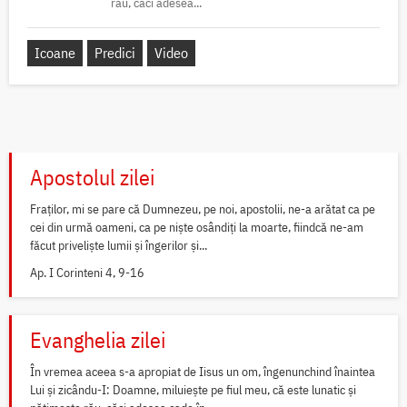
rău, căci adesea...
Icoane
Predici
Video
Apostolul zilei
Fraților, mi se pare că Dumnezeu, pe noi, apostolii, ne-a arătat ca pe
cei din urmă oameni, ca pe niște osândiți la moarte, fiindcă ne-am
făcut priveliște lumii și îngerilor și...
Ap. I Corinteni 4, 9-16
Evanghelia zilei
În vremea aceea s-a apropiat de Iisus un om, îngenunchind înaintea
Lui și zicându-I: Doamne, miluiește pe fiul meu, că este lunatic și