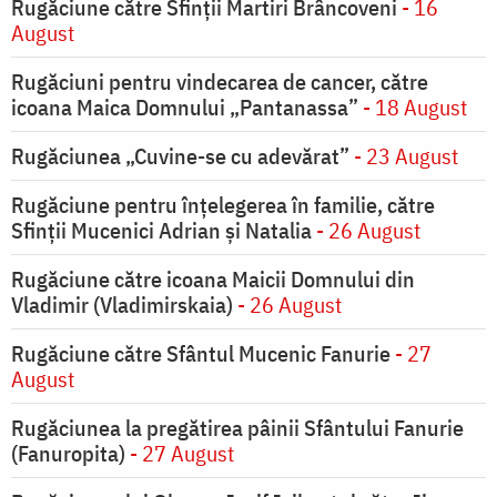
Rugăciune către Sfinții Martiri Brâncoveni
- 16
August
Rugăciuni pentru vindecarea de cancer, către
icoana Maica Domnului „Pantanassa”
- 18 August
Rugăciunea „Cuvine-se cu adevărat”
- 23 August
Rugăciune pentru înţelegerea în familie, către
Sfinţii Mucenici Adrian şi Natalia
- 26 August
Rugăciune către icoana Maicii Domnului din
Vladimir (Vladimirskaia)
- 26 August
Rugăciune către Sfântul Mucenic Fanurie
- 27
August
Rugăciunea la pregătirea pâinii Sfântului Fanurie
(Fanuropita)
- 27 August