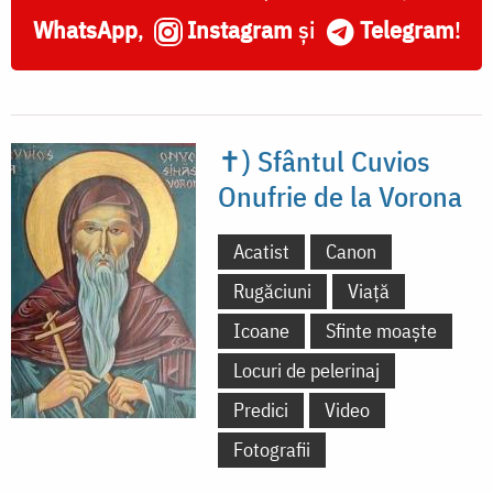
WhatsApp
,
Instagram
și
Telegram
!
✝) Sfântul Cuvios
Onufrie de la Vorona
Acatist
Canon
Rugăciuni
Viață
Icoane
Sfinte moaște
Locuri de pelerinaj
Predici
Video
Fotografii