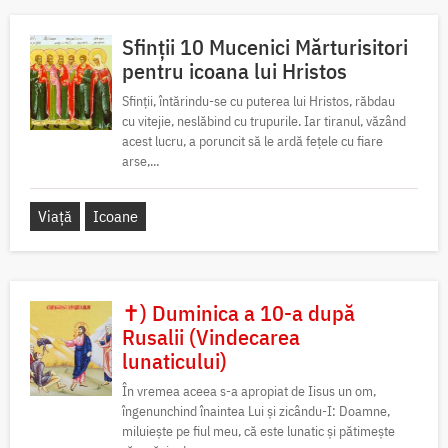
Sfinții 10 Mucenici Mărturisitori
pentru icoana lui Hristos
Sfinții, întărindu-se cu puterea lui Hristos, răbdau
cu vitejie, neslăbind cu trupurile. Iar tiranul, văzând
acest lucru, a poruncit să le ardă fețele cu fiare
arse,...
Viață
Icoane
✝) Duminica a 10-a după
Rusalii (Vindecarea
lunaticului)
În vremea aceea s-a apropiat de Iisus un om,
îngenunchind înaintea Lui și zicându-I: Doamne,
miluiește pe fiul meu, că este lunatic și pătimește