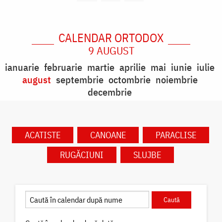
CALENDAR ORTODOX
9 AUGUST
ianuarie
februarie
martie
aprilie
mai
iunie
iulie
august
septembrie
octombrie
noiembrie
decembrie
ACATISTE
CANOANE
PARACLISE
RUGĂCIUNI
SLUJBE