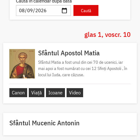
Caută în calendar după dată
glas 1, voscr. 10
Sfântul Apostol Matia
Sfântul Matia a fost unul din cei 70 de ucenici, iar
mai apoi a fost numărat cu cei 12 Sfinți Apostoli , în
locul lui Iuda, care căzuse.
Canon
Viață
Icoane
Video
Sfântul Mucenic Antonin