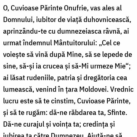
O, Cuvioase Părinte Onufrie, vas ales al
Domnului, iubitor de viață duhovnicească,
aprinzându-te cu dumnezeiasca râvnă, ai
urmat îndemnul Mântuitorului: „Cel ce
voiește să vină după Mine, să se lepede de
sine, să-și ia crucea și să-Mi urmeze Mie“;
ai lăsat rudeniile, patria și dregătoria cea
lumească, venind în țara Moldovei. Vrednic
lucru este să te cinstim, Cuvioase Părinte,
și să te rugăm: dă-ne răbdarea ta, Sfinte.
Dă-ne curajul și voința ta; credința și
iubirea ta către Dumnezeu. Ajută-ne să