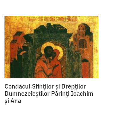
Condacul Sfinţilor şi Drepţilor
Dumnezeieştilor Părinţi Ioachim
şi Ana