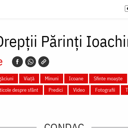
 Drepții Părinți Ioac
e
ăciuni
Viață
Minuni
Icoane
Sfinte moaște
ticole despre sfânt
Predici
Video
Fotografii
T
CONDAC