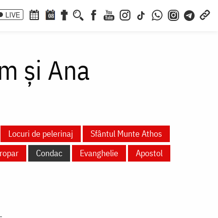
LIVE
08
him și Ana
Locuri de pelerinaj
Sfântul Munte Athos
ropar
Condac
Evanghelie
Apostol