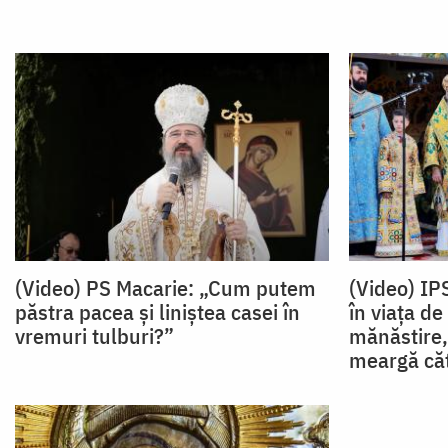
(Video) PS Macarie: „Cum putem
(Video) IP
păstra pacea și liniștea casei în
în viața de
vremuri tulburi?”
mănăstire,
meargă căt