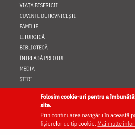
VIAȚA BISERICII
CUVINTE DUHOVNICEȘTI
FAMILIE
LITURGICĂ
BIBLIOTECĂ
ÎNTREABĂ PREOTUL
MEDIA
ȘTIRI
HRAMUL SFINTEI CUVIOASE PARASCHEVA
Folosim cookie-uri pentru a îmbunăt
site.
Prin continuarea navigării în această p
fișierelor de tip cookie.
Mai multe infor
Site dezvolt