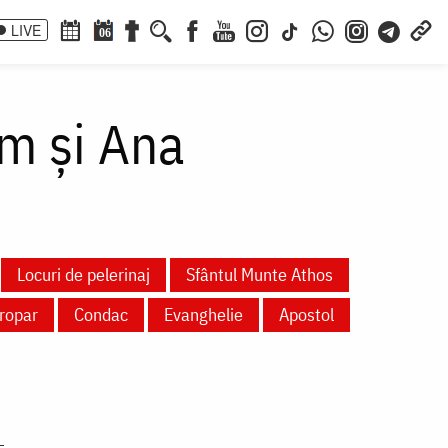
LIVE
06
him și Ana
Locuri de pelerinaj
Sfântul Munte Athos
ropar
Condac
Evanghelie
Apostol