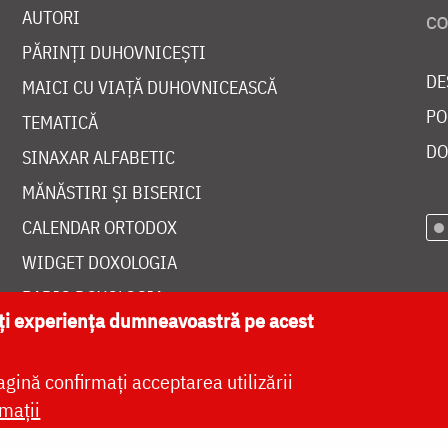
AUTORI
PĂRINȚI DUHOVNICEȘTI
DE
MAICI CU VIAȚĂ DUHOVNICEASCĂ
PO
TEMATICĂ
DO
SINAXAR ALFABETIC
MĂNĂSTIRI ȘI BISERICI
CALENDAR ORTODOX
WIDGET DOXOLOGIA
RADIO DOXOLOGIA
ăți experiența dumneavoastră pe acest
agină confirmați acceptarea utilizării
mații
at de
DOXOLOGIA MEDIA
, Arhiepiscopia Iașilor | 