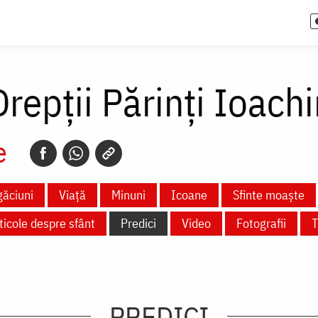
 Drepții Părinți Ioac
e
ăciuni
Viață
Minuni
Icoane
Sfinte moaște
ticole despre sfânt
Predici
Video
Fotografii
T
PREDICI