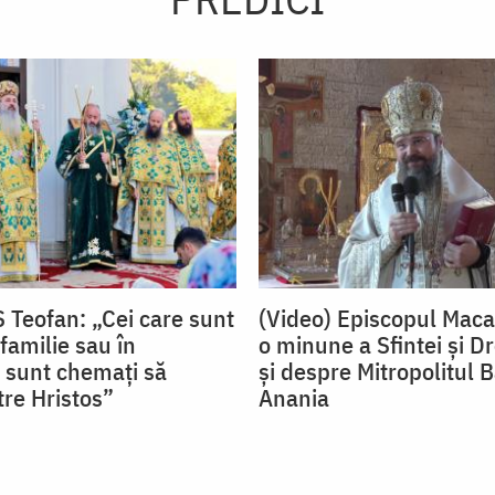
S Teofan: „Cei care sunt
(Video) Episcopul Maca
 familie sau în
o minune a Sfintei și D
 sunt chemați să
și despre Mitropolitul
re Hristos”
Anania