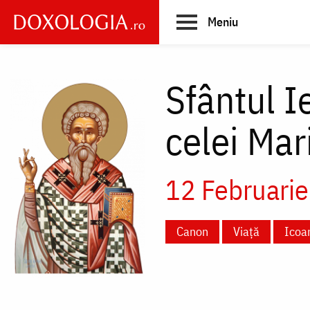
Skip
Meniu
to
main
Main
content
navigation
Sfântul I
celei Mar
12 Februarie
Canon
Viață
Icoa