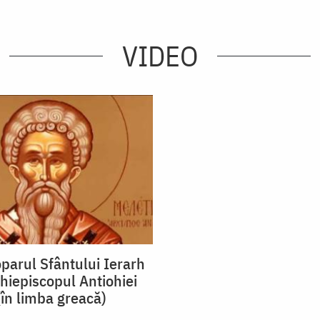
VIDEO
oparul Sfântului Ierarh
rhiepiscopul Antiohiei
(în limba greacă)