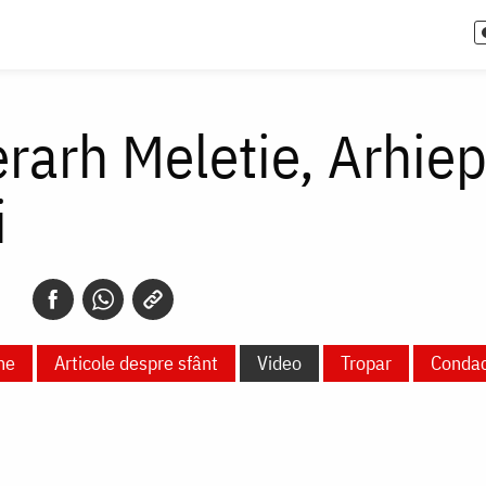
erarh Meletie, Arhie
i
ne
Articole despre sfânt
Video
Tropar
Conda