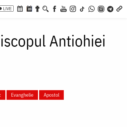
LIVE
09
piscopul Antiohiei
c
Evanghelie
Apostol