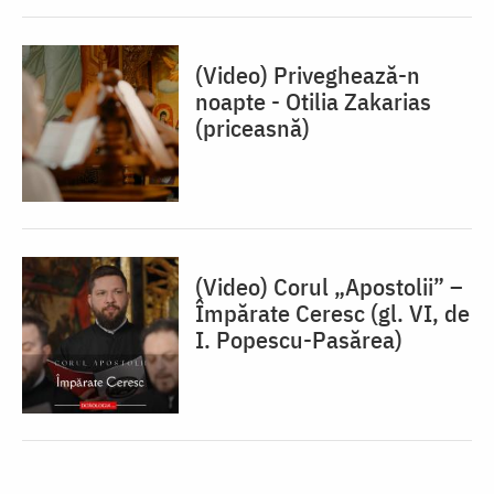
(Video) Priveghează-n
noapte - Otilia Zakarias
(priceasnă)
(Video) Corul „Apostolii” –
⁠Împărate Ceresc (gl. VI, de
I. Popescu-Pasărea)