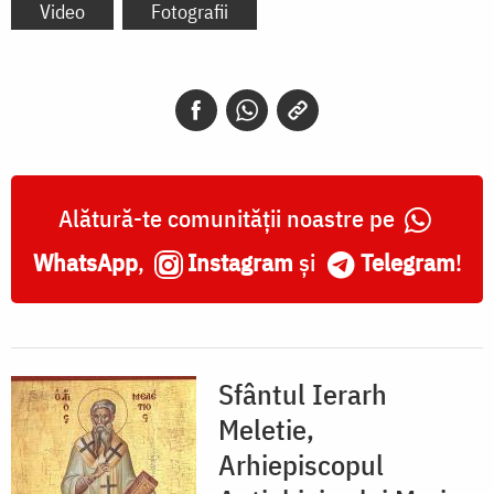
Video
Fotografii
Alătură-te comunității noastre pe
WhatsApp
,
Instagram
și
Telegram
!
Sfântul Ierarh
Meletie,
Arhiepiscopul