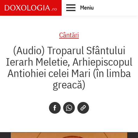
Skip
Meniu
to
main
Main
content
navigation
Cântări
(Audio) Troparul Sfântului
Ierarh Meletie, Arhiepiscopul
Antiohiei celei Mari (în limba
greacă)