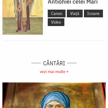
Antiohiei celei Mari
Canon
Viață
Icoane
Video
CÂNTĂRI
vezi mai multe »