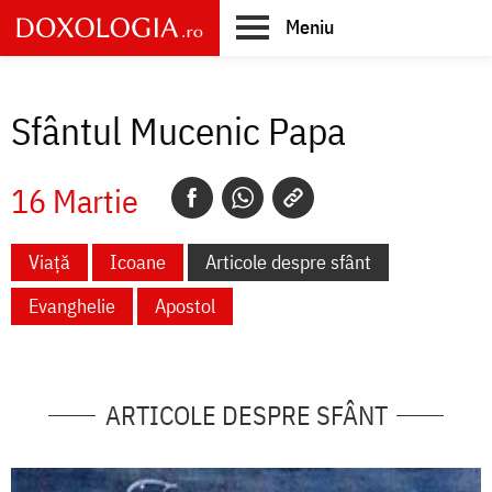
Skip
Meniu
to
main
Main
content
navigation
Sfântul Mucenic Papa
16 Martie
Viață
Icoane
Articole despre sfânt
Evanghelie
Apostol
ARTICOLE DESPRE SFÂNT