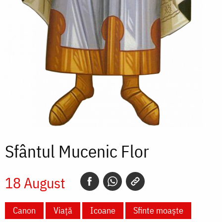
Sfântul Mucenic Flor
18 August
Canon
Viață
Icoane
Sfinte moaște