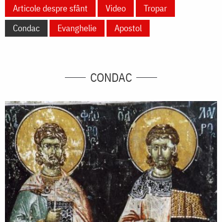
Articole despre sfânt
Video
Tropar
Condac
Evanghelie
Apostol
CONDAC