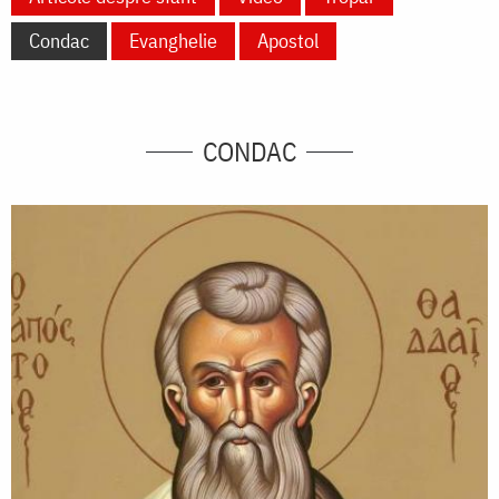
Condac
Evanghelie
Apostol
CONDAC