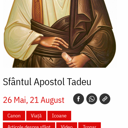
Sfântul Apostol Tadeu
26 Mai
21 August
Canon
Viață
Icoane
Articole despre sfânt
Video
Tropar