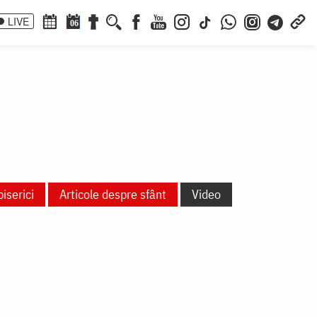
LIVE
06
biserici
Articole despre sfânt
Video