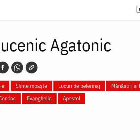
Mucenic Agatonic
ne
Sfinte moaște
Locuri de pelerinaj
Mănăstiri și 
Condac
Evanghelie
Apostol