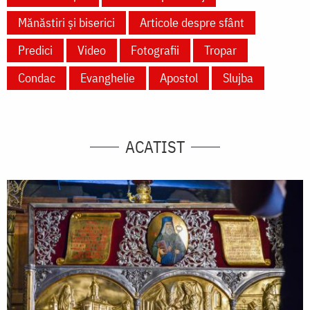
Mănăstiri și biserici
Articole despre sfânt
Predici
Video
Fotografii
Tropar
Condac
Evanghelie
Apostol
Slujba
ACATIST