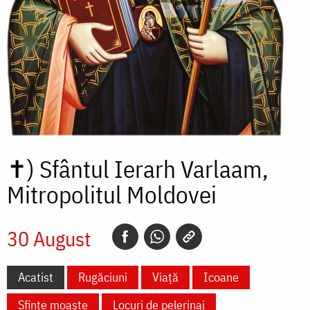
✝)
Sfântul Ierarh Varlaam,
Mitropolitul Moldovei
30 August
Acatist
Rugăciuni
Viață
Icoane
Sfinte moaște
Locuri de pelerinaj