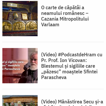
O carte de căpătâi a
neamului românesc –
Cazania Mitropolitului
Varlaam
(Video) #PodcastdeHram cu
Pr. Prof. Ion Vicovan:
Blestemul și sigiliile care
„păzesc” moaștele Sfintei
Parascheva
(Video) Mănăstirea Secu și-a