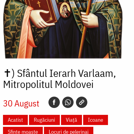
✝)
Sfântul Ierarh Varlaam,
Mitropolitul Moldovei
30 August
Acatist
Rugăciuni
Viață
Icoane
Sfinte moaște
Locuri de pelerinaj