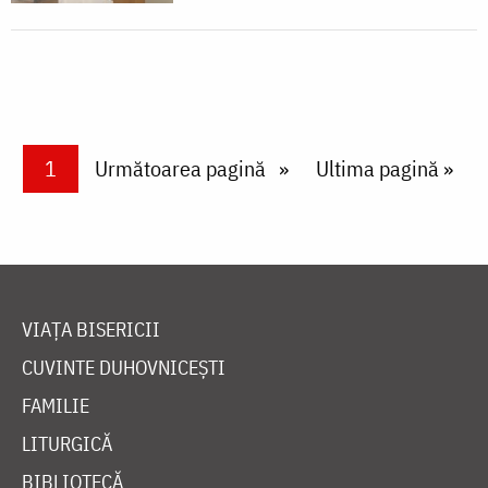
Paginare
Current page
1
Next page
Următoarea pagină
Last page
Ultima pagină »
VIAȚA BISERICII
CUVINTE DUHOVNICEȘTI
FAMILIE
LITURGICĂ
BIBLIOTECĂ