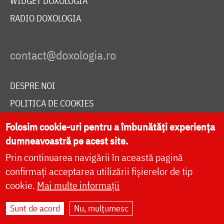
WIDGET DOXOLOGIA
RADIO DOXOLOGIA
DESPRE NOI
POLITICA DE COOKIES
DONEAZĂ ONLINE PENTRU CATEDRALA NAȚIONALĂ
Folosim cookie-uri pentru a îmbunătăți experiența
dumneavoastră pe acest site.
Prin continuarea navigării în această pagină
LIVE
confirmați acceptarea utilizării fișierelor de tip
cookie.
Mai multe informații
Site dezvoltat de
DOXOLOGIA MEDIA
,
Sunt de acord
Nu, mulțumesc
Arhiepiscopia Iașilor | ©
doxologia.ro