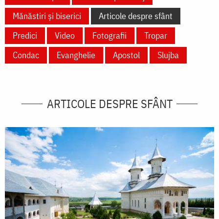
Mănăstiri și biserici
Articole despre sfânt
Predici
Video
Fotografii
Tropar
Condac
Evanghelie
Apostol
Slujba
ARTICOLE DESPRE SFÂNT