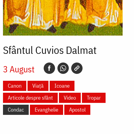
Sfântul Cuvios Dalmat
3 August
Canon
Viață
Icoane
Articole despre sfânt
Video
Tropar
Condac
Evanghelie
Apostol