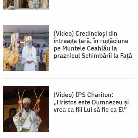
(Video) Credincioși din
întreaga țară, în rugăciune
pe Muntele Ceahlău la
praznicul Schimbării la Față
(Video) IPS Chariton:
„Hristos este Dumnezeu și
vrea ca fiii Lui să fie ca El”