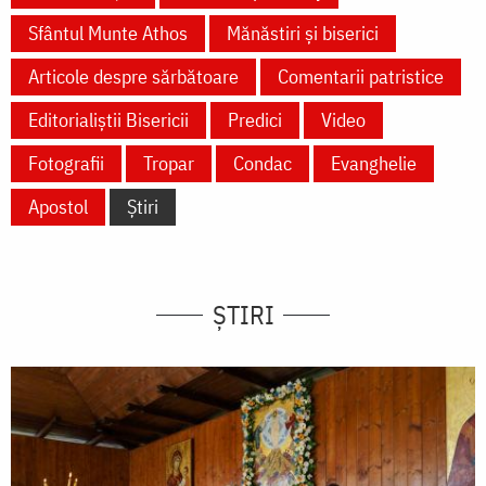
Sfântul Munte Athos
Mănăstiri și biserici
Articole despre sărbătoare
Comentarii patristice
Editorialiștii Bisericii
Predici
Video
Fotografii
Tropar
Condac
Evanghelie
Apostol
Știri
ȘTIRI