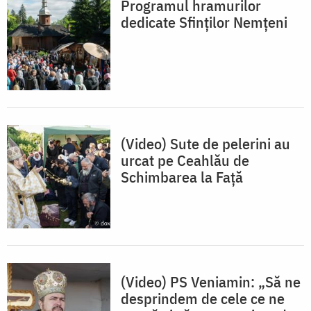
Programul hramurilor
dedicate Sfinților Nemțeni
(Video) Sute de pelerini au
urcat pe Ceahlău de
Schimbarea la Față
(Video) PS Veniamin: „Să ne
desprindem de cele ce ne