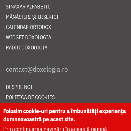
SINAXAR ALFABETIC
MĂNĂSTIRI ȘI BISERICI
CALENDAR ORTODOX
WIDGET DOXOLOGIA
RADIO DOXOLOGIA
DESPRE NOI
POLITICA DE COOKIES
DONEAZĂ ONLINE PENTRU CATEDRALA NAȚIONALĂ
Folosim cookie-uri pentru a îmbunătăți experiența
dumneavoastră pe acest site.
Prin continuarea navigării în această pagină
LIVE