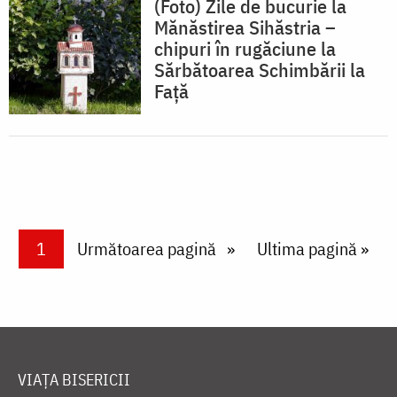
(Foto) Zile de bucurie la
Mănăstirea Sihăstria –
chipuri în rugăciune la
Sărbătoarea Schimbării la
Față
Paginare
Current page
1
Next page
Următoarea pagină
Last page
Ultima pagină »
VIAȚA BISERICII