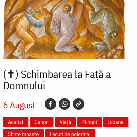
(✝)
Schimbarea la Față a
Domnului
6 August
Acatist
Canon
Viață
Minuni
Icoane
Sfinte moaște
Locuri de pelerinaj