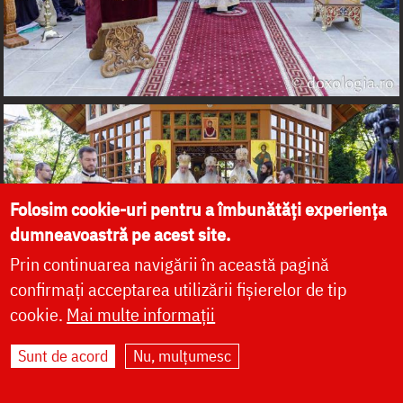
Folosim cookie-uri pentru a îmbunătăți experiența
dumneavoastră pe acest site.
Prin continuarea navigării în această pagină
confirmați acceptarea utilizării fișierelor de tip
cookie.
Mai multe informații
Sunt de acord
Nu, mulțumesc