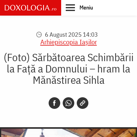
Skip
Meniu
to
main
Main
content
navigation
6 August 2025 14:03
Arhiepiscopia Iaşilor
(Foto) Sărbătoarea Schimbării
la Față a Domnului – hram la
Mănăstirea Sihla