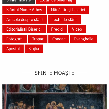
Sfântul Munte Athos
Mănăstiri și biserici
Articole despre sfânt
Texte de sfânt
Editorialiștii Bisericii
Predici
Video
Fotografii
Tropar
Condac
Evanghelie
Apostol
Slujba
SFINTE MOAȘTE