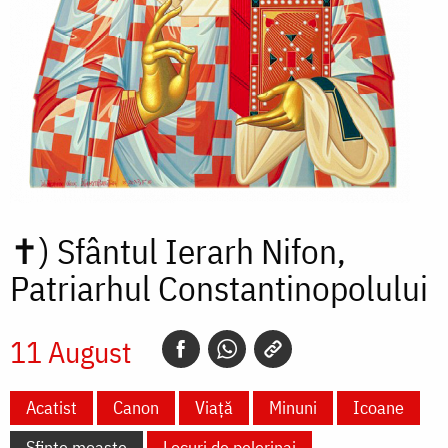
✝)
Sfântul Ierarh Nifon,
Patriarhul Constantinopolului
11 August
Acatist
Canon
Viață
Minuni
Icoane
Sfinte moaște
Locuri de pelerinaj