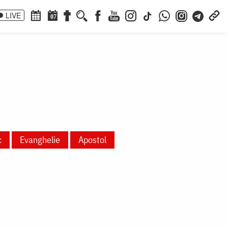
LIVE
07
c
Evanghelie
Apostol