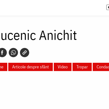
ucenic Anichit
ne
Articole despre sfânt
Video
Tropar
Conda