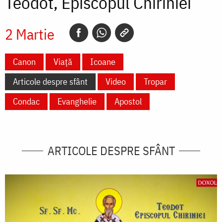
Teodot, Episcopul Chiriniei
2 Martie
Canon
Viață
Icoane
Articole despre sfânt
Video
Tropar
Condac
Evanghelie
Apostol
ARTICOLE DESPRE SFÂNT