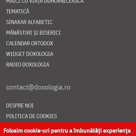
MAICI CU VIAȚĂ DUHOVNICEASCĂ
TEMATICĂ
SINAXAR ALFABETIC
MĂNĂSTIRI ȘI BISERICI
CALENDAR ORTODOX
WIDGET DOXOLOGIA
RADIO DOXOLOGIA
DESPRE NOI
POLITICA DE COOKIES
DONEAZĂ ONLINE PENTRU CATEDRALA NAȚIONALĂ
Folosim cookie-uri pentru a îmbunătăți experiența