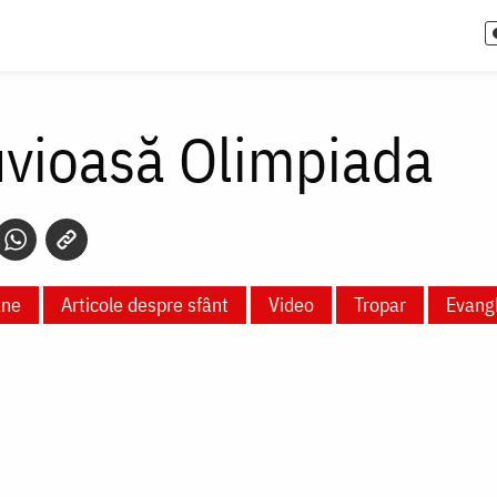
uvioasă Olimpiada
ane
Articole despre sfânt
Video
Tropar
Evang