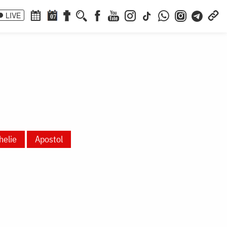
LIVE
07
helie
Apostol