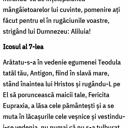
mângâietoarelor lui cuvinte, pomenire aţi
făcut pentru el în rugăciunile voastre,
strigând lui Dumnezeu: Aliluia!
Icosul al 7-lea
Arătatu-s-a în vedenie egumenei Teodula
tatăl tău, Antigon, fiind în slavă mare,
stând înaintea lui Hristos şi rugându-L pe
El să poruncească maicii tale, Fericita
Eupraxia, a lăsa cele pământeşti şi a se
muta în lăcaşurile cele veşnice şi vestindu-
i-se vedenia, nu numai că nu s-a tulburat,