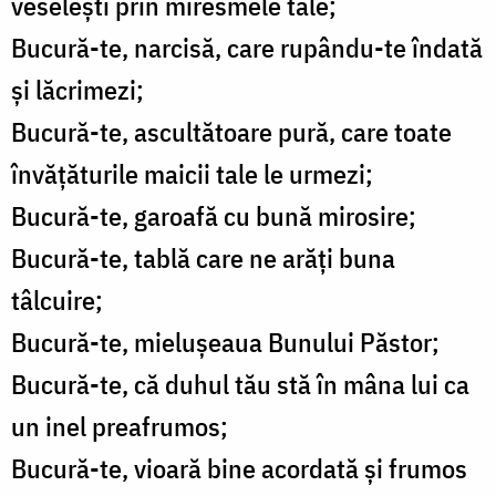
veseleşti prin miresmele tale;
Bucură-te, narcisă, care rupându-te îndată
şi lăcrimezi;
Bucură-te, ascultătoare pură, care toate
învăţăturile maicii tale le urmezi;
Bucură-te, garoafă cu bună mirosire;
Bucură-te, tablă care ne arăţi buna
tâlcuire;
Bucură-te, mieluşeaua Bunului Păstor;
Bucură-te, că duhul tău stă în mâna lui ca
un inel preafrumos;
Bucură-te, vioară bine acordată şi frumos