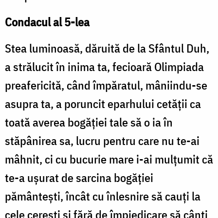
Condacul al 5-lea
Stea luminoasă, dăruită de la Sfântul Duh,
a strălucit în inima ta, fecioară Olimpiada
preafericită, când împăratul, mâniindu-se
asupra ta, a poruncit eparhului cetăţii ca
toată averea bogăţiei tale să o ia în
stăpânirea sa, lucru pentru care nu te-ai
mâhnit, ci cu bucurie mare i-ai mulţumit că
te-a uşurat de sarcina bogăţiei
pământeşti, încât cu înlesnire să cauţi la
cele cereşti şi fără de împiedicare să cânţi