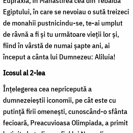
Eupraxia, în Mănăstirea cea din Tebaida
Egiptului, în care se nevoiau o sută treizeci
de monahii pustnicindu-se, te-ai umplut
de râvnă a fi şi tu următoare vieţii lor şi,
fiind în vârstă de numai şapte ani, ai
început a cânta lui Dumnezeu: Aliluia!
Icosul al 2-lea
Înţelegerea cea nepricepută a
dumnezeieştii iconomii, pe cât este cu
putinţă firii omeneşti, cunoscând-o sfânta
fecioară, Preacuvioasa Olimpiada, a primit