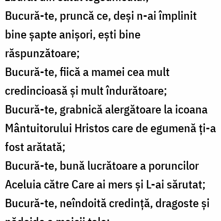
Bucură-te, pruncă ce, deşi n-ai împlinit
bine şapte anişori, eşti bine
răspunzătoare;
Bucură-te, fiică a mamei cea mult
credincioasă şi mult îndurătoare;
Bucură-te, grabnică alergătoare la icoana
Mântuitorului Hristos care de egumenă ţi-a
fost arătată;
Bucură-te, bună lucrătoare a poruncilor
Aceluia către Care ai mers şi L-ai sărutat;
Bucură-te, neîndoită credinţă, dragoste şi