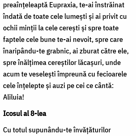
preaînţeleaptă Eupraxia, te-ai înstrăinat
îndată de toate cele lumeşti şi ai privit cu
ochii minţii la cele cereşti şi spre toate
faptele cele bune te-ai nevoit, spre care
înaripându-te grabnic, ai zburat către ele,
spre înălţimea cereştilor lăcaşuri, unde
acum te veseleşti împreună cu fecioarele
cele înţelepte şi auzi pe cei ce cântă:
Aliluia!
Icosul al 8-lea
Cu totul supunându-te învăţăturilor