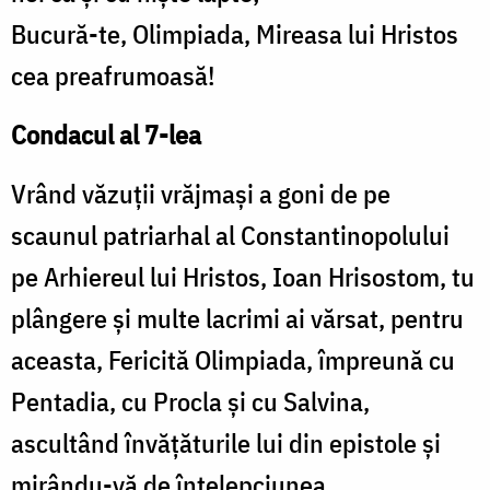
Bucură-te, Olimpiada, Mireasa lui Hristos
cea preafrumoasă!
Condacul al 7-lea
Vrând văzuţii vrăjmaşi a goni de pe
scaunul patriarhal al Constantinopolului
pe Arhiereul lui Hristos, Ioan Hrisostom, tu
plângere şi multe lacrimi ai vărsat, pentru
aceasta, Fericită Olimpiada, împreună cu
Pentadia, cu Procla şi cu Salvina,
ascultând învăţăturile lui din epistole şi
mirându-vă de înţelepciunea