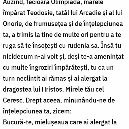
Auzind, fecioară Olimpiada, marele
împărat Teodosie, tatăl lui Arcadie şi al lui
Onorie, de frumuseţea şi de înţelepciunea
ta, a trimis la tine de multe ori pentru a te
ruga să te însoţeşti cu rudenia sa. Însă tu
nicidecum n-ai voit şi, deşi te-a ameninţat
cu multe îngroziri împărăteşti, tu ca un
turn neclintit ai rămas şi ai alergat la
dragostea lui Hristos. Mirele tău cel
Ceresc. Drept aceea, minunându-ne de
înţelepciunea ta, zicem:
Bucură-te, mieluşeaua care ai alergat la