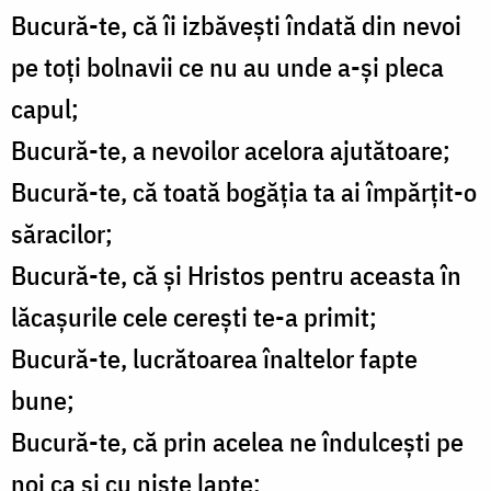
Bucură-te, că îi izbăveşti îndată din nevoi
pe toţi bolnavii ce nu au unde a-şi pleca
capul;
Bucură-te, a nevoilor acelora ajutătoare;
Bucură-te, că toată bogăţia ta ai împărţit-o
săracilor;
Bucură-te, că şi Hristos pentru aceasta în
lăcaşurile cele cereşti te-a primit;
Bucură-te, lucrătoarea înaltelor fapte
bune;
Bucură-te, că prin acelea ne îndulceşti pe
noi ca şi cu nişte lapte;