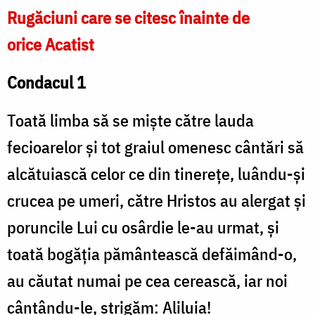
Rugăciuni care se citesc înainte de
orice Acatist
Condacul 1
Toată limba să se mişte către lauda
fecioarelor şi tot graiul omenesc cântări să
alcătuiască celor ce din tinereţe, luându-şi
crucea pe umeri, către Hristos au alergat şi
poruncile Lui cu osârdie le-au urmat, şi
toată bogăţia pământească defăimând-o,
au căutat numai pe cea cerească, iar noi
cântându-le, strigăm: Aliluia!