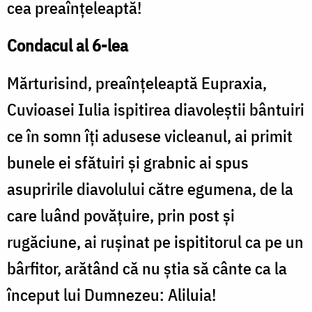
cea preaînţeleaptă!
Condacul al 6-lea
Mărturisind, preaînţeleaptă Eupraxia,
Cuvioasei Iulia ispitirea diavoleştii bântuiri
ce în somn îţi adusese vicleanul, ai primit
bunele ei sfătuiri şi grabnic ai spus
asupririle diavolului către egumena, de la
care luând povăţuire, prin post şi
rugăciune, ai ruşinat pe ispititorul ca pe un
bârfitor, arătând că nu ştia să cânte ca la
început lui Dumnezeu: Aliluia!