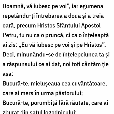
Doamnă, vă iubesc pe voi”, iar egumena
repetându-ţi întrebarea a doua şi a treia
oară, precum Hristos Sfântului Apostol
Petru, tu nu ca o pruncă, ci ca o înţeleaptă
ai zis: „Eu vă iubesc pe voi şi pe Hristos”.
Deci, minunându-se de înţelepciunea ta şi
a răspunsului ce ai dat, noi toţi cântăm ţie
aşa:
Bucură-te, mieluşeaua cea cuvântătoare,
care ai mers în urma păstorului;
Bucură-te, porumbiţă fără răutate, care ai
zburat din satul logodnicului;