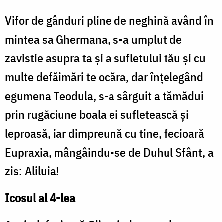
Vifor de gânduri pline de neghină având în
mintea sa Ghermana, s-a umplut de
zavistie asupra ta şi a sufletului tău şi cu
multe defăimări te ocăra, dar înţelegând
egumena Teodula, s-a sârguit a tămădui
prin rugăciune boala ei sufletească şi
leproasă, iar dimpreună cu tine, fecioară
Eupraxia, mângâindu-se de Duhul Sfânt, a
zis: Aliluia!
Icosul al 4-lea