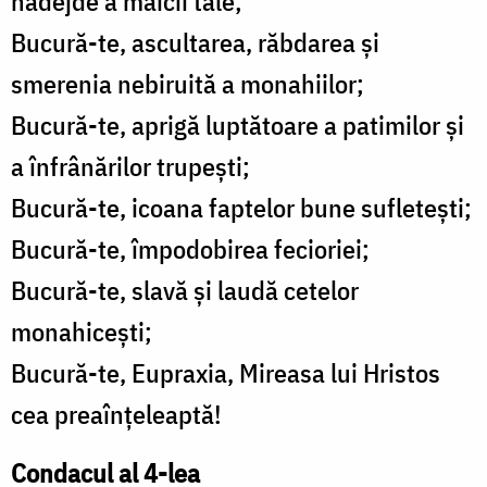
nădejde a maicii tale;
Bucură-te, ascultarea, răbdarea şi
smerenia nebiruită a monahiilor;
Bucură-te, aprigă luptătoare a patimilor şi
a înfrânărilor trupeşti;
Bucură-te, icoana faptelor bune sufleteşti;
Bucură-te, împodobirea fecioriei;
Bucură-te, slavă şi laudă cetelor
monahiceşti;
Bucură-te, Eupraxia, Mireasa lui Hristos
cea preaînţeleaptă!
Condacul al 4-lea