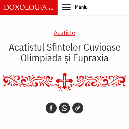
Skip
Meniu
to
main
Main
content
navigation
Acatiste
Acatistul Sfintelor Cuvioase
Olimpiada şi Eupraxia