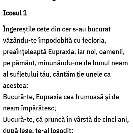
Icosul 1
Îngereştile cete din cer s-au bucurat
văzându-te împodobită cu fecioria,
preaînţeleaptă Eupraxia, iar noi, oamenii,
pe pământ, minunându-ne de bunul neam
al sufletului tău, cântăm ţie unele ca
acestea:
Bucură-te, Eupraxia cea frumoasă şi de
neam împărătesc;
Bucură-te, că pruncă în vârstă de cinci ani,
după lege, te-ai logodit;