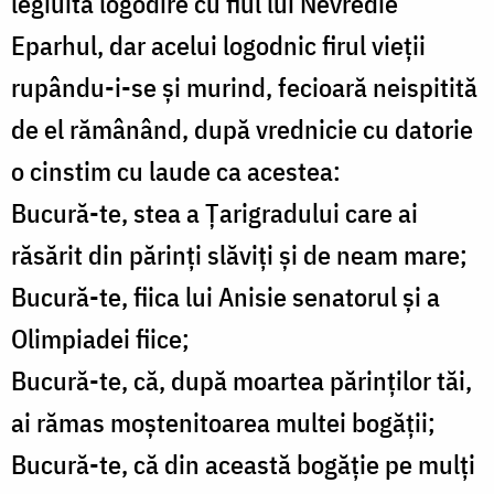
legiuita logodire cu fiul lui Nevredie
Eparhul, dar acelui logodnic firul vieţii
rupându-i-se şi murind, fecioară neispitită
de el rămânând, după vrednicie cu datorie
o cinstim cu laude ca acestea:
Bucură-te, stea a Ţarigradului care ai
răsărit din părinţi slăviţi şi de neam mare;
Bucură-te, fiica lui Anisie senatorul şi a
Olimpiadei fiice;
Bucură-te, că, după moartea părinţilor tăi,
ai rămas moştenitoarea multei bogăţii;
Bucură-te, că din această bogăţie pe mulţi