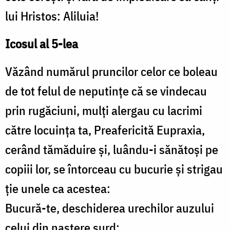
lui Hristos: Aliluia!
Icosul al 5-lea
Văzând numărul pruncilor celor ce boleau
de tot felul de neputinţe că se vindecau
prin rugăciuni, mulţi alergau cu lacrimi
către locuinţa ta, Preafericită Eupraxia,
cerând tămăduire şi, luându-i sănătoşi pe
copiii lor, se întorceau cu bucurie şi strigau
ţie unele ca acestea:
Bucură-te, deschiderea urechilor auzului
celui din naştere surd;