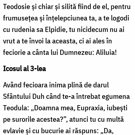
Teodosie şi chiar şi silită fiind de el, pentru
frumuseţea şi înţelepciunea ta, a te logodi
cu rudenia sa Elpidie, tu nicidecum nu ai
vrut a te învoi la aceasta, ci ai ales în
feciorie a cânta lui Dumnezeu: Aliluia!
Icosul al 3-lea
Având fecioara inima plină de darul
Sfântului Duh când te-a întrebat egumena
Teodula: „Doamna mea, Eupraxia, iubeşti
pe surorile acestea?”, atunci tu cu multă
evlavie şi cu bucurie ai răspuns: „Da,