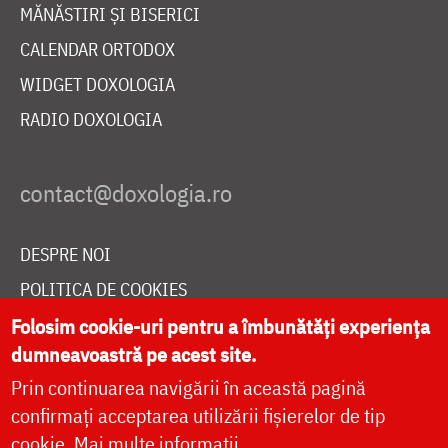
MĂNĂSTIRI ȘI BISERICI
CALENDAR ORTODOX
WIDGET DOXOLOGIA
RADIO DOXOLOGIA
DESPRE NOI
POLITICA DE COOKIES
DONEAZĂ ONLINE PENTRU CATEDRALA NAȚIONALĂ
Folosim cookie-uri pentru a îmbunătăți experiența
dumneavoastră pe acest site.
Prin continuarea navigării în această pagină
LIVE
confirmați acceptarea utilizării fișierelor de tip
cookie.
Mai multe informații