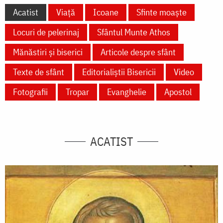
Acatist
Viață
Icoane
Sfinte moaște
Locuri de pelerinaj
Sfântul Munte Athos
Mănăstiri și biserici
Articole despre sfânt
Texte de sfânt
Editorialiștii Bisericii
Video
Fotografii
Tropar
Evanghelie
Apostol
ACATIST