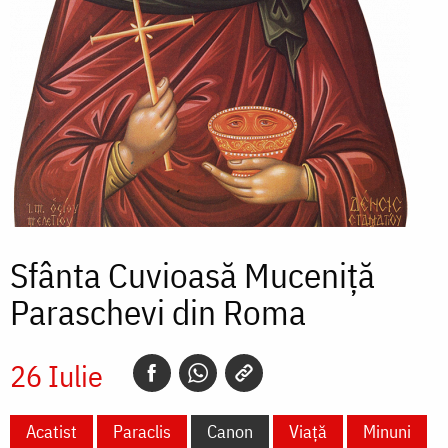
Sfânta Cuvioasă Muceniță
Paraschevi din Roma
26 Iulie
Acatist
Paraclis
Canon
Viață
Minuni