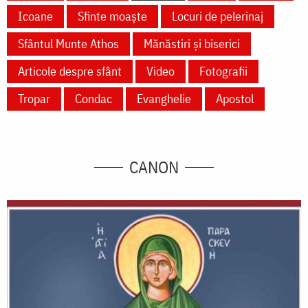
Icoane
Sfinte moaște
Locuri de pelerinaj
Sfântul Munte Athos
Mănăstiri și biserici
Articole despre sfânt
Video
Fotografii
Tropar
Condac
Evanghelie
Apostol
CANON