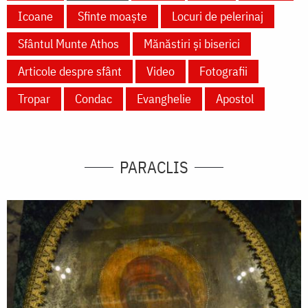
Icoane
Sfinte moaște
Locuri de pelerinaj
Sfântul Munte Athos
Mănăstiri și biserici
Articole despre sfânt
Video
Fotografii
Tropar
Condac
Evanghelie
Apostol
PARACLIS