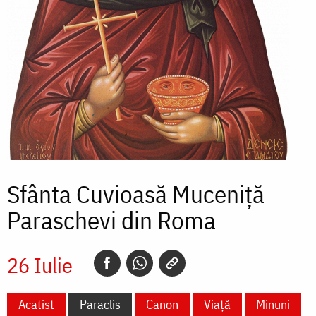
Sfânta Cuvioasă Muceniță
Paraschevi din Roma
26 Iulie
Acatist
Paraclis
Canon
Viață
Minuni