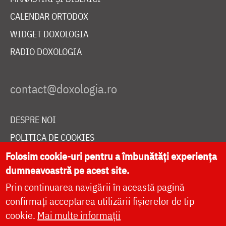
CALENDAR ORTODOX
WIDGET DOXOLOGIA
RADIO DOXOLOGIA
DESPRE NOI
POLITICA DE COOKIES
DONEAZĂ ONLINE PENTRU CATEDRALA NAȚIONALĂ
Folosim cookie-uri pentru a îmbunătăți experiența
dumneavoastră pe acest site.
Prin continuarea navigării în această pagină
LIVE
confirmați acceptarea utilizării fișierelor de tip
cookie.
Mai multe informații