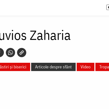
uvios Zaharia
stiri și biserici
Articole despre sfânt
Video
Tropa