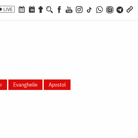
LIVE
06
r
Evanghelie
Apostol