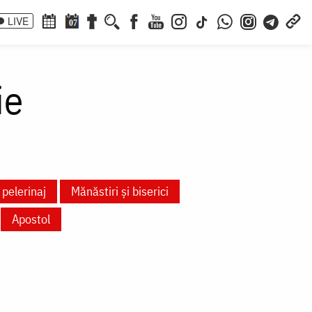
LIVE
07
ie
 pelerinaj
Mănăstiri și biserici
Apostol