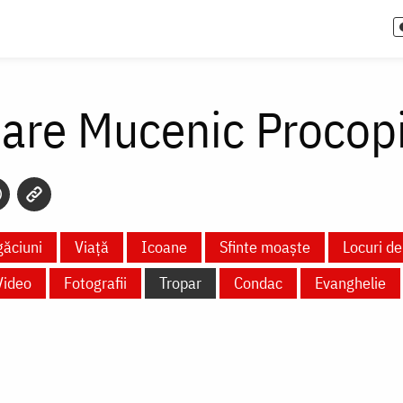
Mare Mucenic Procop
ăciuni
Viață
Icoane
Sfinte moaște
Locuri de
Video
Fotografii
Tropar
Condac
Evanghelie