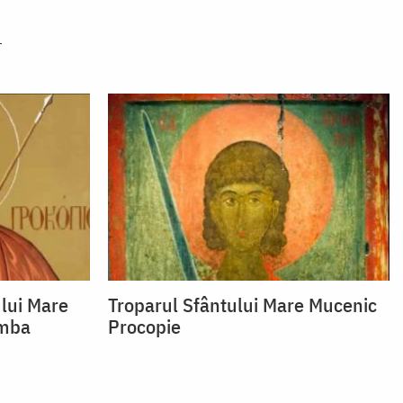
ului Mare
Troparul Sfântului Mare Mucenic
imba
Procopie