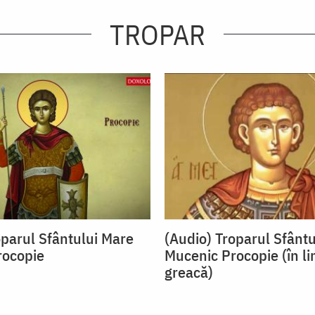
TROPAR
oparul Sfântului Mare
(Audio) Troparul Sfânt
rocopie
Mucenic Procopie (în l
greacă)