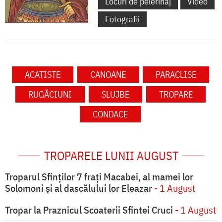
Locuri de pelerinaj
Video
Fotografii
ACATISTE
CANOANE
PARACLISE
RUGĂCIUNI
SLUJBE
TROPARE
CONDACE
TROPARELE LUNII AUGUST
Troparul Sfinţilor 7 fraţi Macabei, al mamei lor
Solomoni şi al dascălului lor Eleazar
- 1 August
Tropar la Praznicul Scoaterii Sfintei Cruci
- 1 August