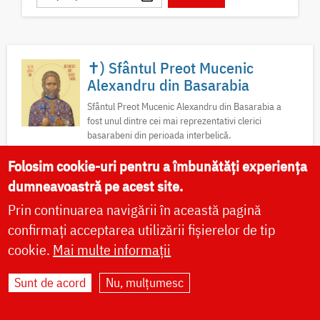
✝) Sfântul Preot Mucenic
Alexandru din Basarabia
Sfântul Preot Mucenic Alexandru din Basarabia a
fost unul dintre cei mai reprezentativi clerici
basarabeni din perioada interbelică.
Folosim cookie-uri pentru a îmbunătăți experiența
Acatist
Canon
Viață
Icoane
Video
dumneavoastră pe acest site.
Fotografii
Prin continuarea navigării în această pagină
confirmați acceptarea utilizării fișierelor de tip
cookie.
Mai multe informații
Sfântul Ierarh Calinic al
Sunt de acord
Nu, mulțumesc
Edessei
Pe 23 iunie 2020, Patriarhia Ecumenică a hotărât