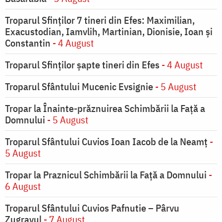
Troparul Sfinţilor 7 tineri din Efes: Maximilian,
Exacustodian, Iamvlih, Martinian, Dionisie, Ioan şi
Constantin
- 4 August
Troparul Sfinţilor şapte tineri din Efes
- 4 August
Troparul Sfântului Mucenic Evsignie
- 5 August
Tropar la Înainte-prăznuirea Schimbării la Faţă a
Domnului
- 5 August
Troparul Sfântului Cuvios Ioan Iacob de la Neamț
-
5 August
Tropar la Praznicul Schimbării la Faţă a Domnului
-
6 August
Troparul Sfântului Cuvios Pafnutie – Pârvu
Zugravul
- 7 August