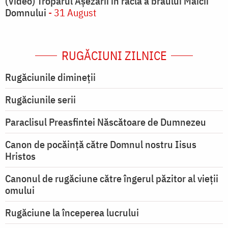
(Video) Troparul Așezării în raclă a brâului Maicii
Domnului
- 31 August
RUGĂCIUNI ZILNICE
Rugăciunile dimineții
Rugăciunile serii
Paraclisul Preasfintei Născătoare de Dumnezeu
Canon de pocăință către Domnul nostru Iisus
Hristos
Canonul de rugăciune către îngerul păzitor al vieții
omului
Rugăciune la începerea lucrului