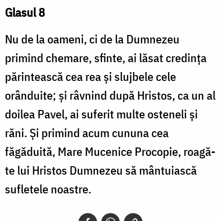
Glasul 8
Nu de la oameni, ci de la Dumnezeu
primind chemare, sfinte, ai lăsat credinţa
părintească cea rea şi slujbele cele
orânduite; şi râvnind după Hristos, ca un al
doilea Pavel, ai suferit multe osteneli şi
răni. Şi primind acum cununa cea
făgăduită, Mare Mucenice Procopie, roagă-
te lui Hristos Dumnezeu să mântuiască
sufletele noastre.