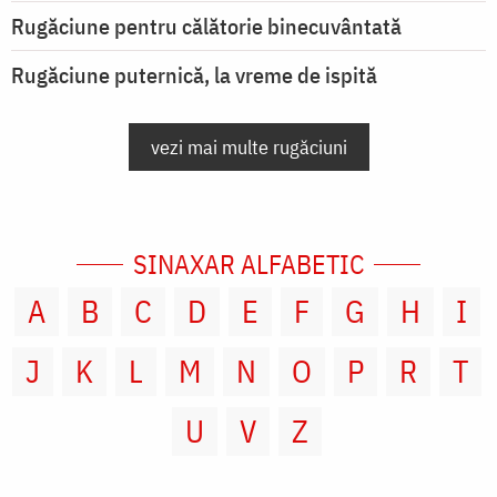
Rugăciune pentru călătorie binecuvântată
Rugăciune puternică, la vreme de ispită
vezi mai multe rugăciuni
SINAXAR ALFABETIC
A
B
C
D
E
F
G
H
I
J
K
L
M
N
O
P
R
T
U
V
Z