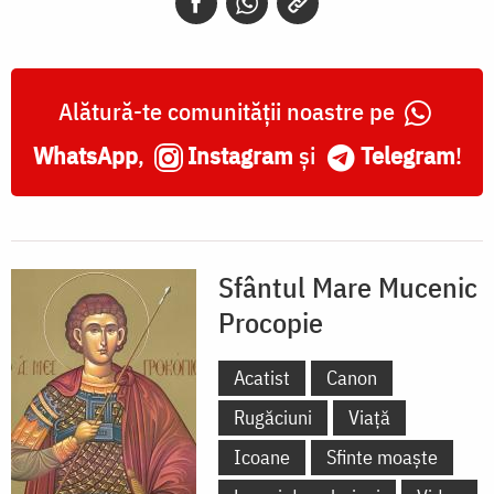
Alătură-te comunității noastre pe
WhatsApp
,
Instagram
și
Telegram
!
Sfântul Mare Mucenic
Procopie
Acatist
Canon
Rugăciuni
Viață
Icoane
Sfinte moaște