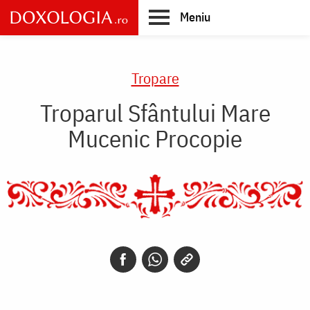
Skip
Meniu
to
main
Main
content
navigation
Tropare
Troparul Sfântului Mare
Mucenic Procopie