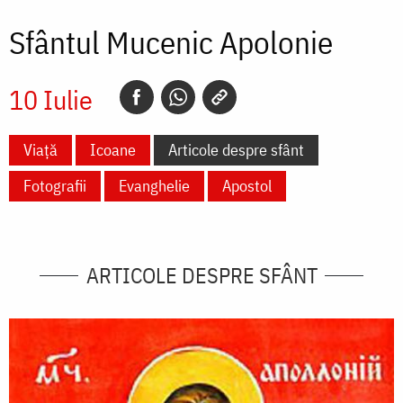
Sfântul Mucenic Apolonie
10 Iulie
Viață
Icoane
Articole despre sfânt
Fotografii
Evanghelie
Apostol
ARTICOLE DESPRE SFÂNT