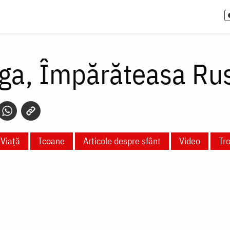
lga, Împărăteasa Rus
Viață
Icoane
Articole despre sfânt
Video
Tr