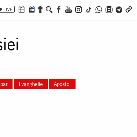
LIVE
08
iei
opar
Evanghelie
Apostol