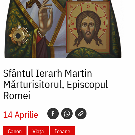
Sfântul Ierarh Martin
Mărturisitorul, Episcopul
Romei
14 Aprilie
Canon
Viață
Icoane