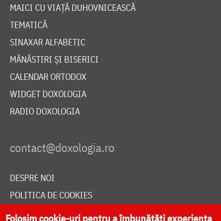
MAICI CU VIAȚĂ DUHOVNICEASCĂ
TEMATICĂ
SINAXAR ALFABETIC
MĂNĂSTIRI ȘI BISERICI
CALENDAR ORTODOX
WIDGET DOXOLOGIA
RADIO DOXOLOGIA
DESPRE NOI
POLITICA DE COOKIES
DONEAZĂ ONLINE PENTRU CATEDRALA NAȚIONALĂ
Folosim cookie-uri pentru a îmbunătăți experiența