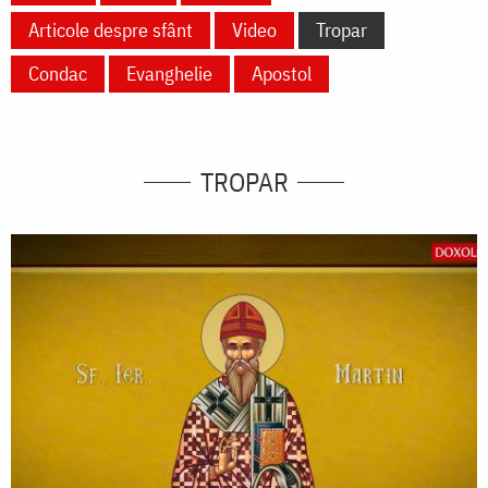
Articole despre sfânt
Video
Tropar
Condac
Evanghelie
Apostol
TROPAR