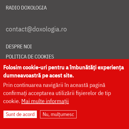
RADIO DOXOLOGIA
DESPRE NOI
POLITICA DE COOKIES
DONEAZĂ ONLINE PENTRU CATEDRALA NAȚIONALĂ
Folosim cookie-uri pentru a îmbunătăți experiența
dumneavoastră pe acest site.
Prin continuarea navigării în această pagină
LIVE
confirmați acceptarea utilizării fișierelor de tip
cookie.
Mai multe informații
Sunt de acord
Nu, mulțumesc
Site dezvoltat de
DOXOLOGIA MEDIA
,
Arhiepiscopia Iașilor | ©
doxologia.ro