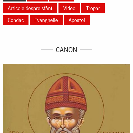
Articole despre sfânt
Video
Tropar
Condac
Evanghelie
Apostol
CANON