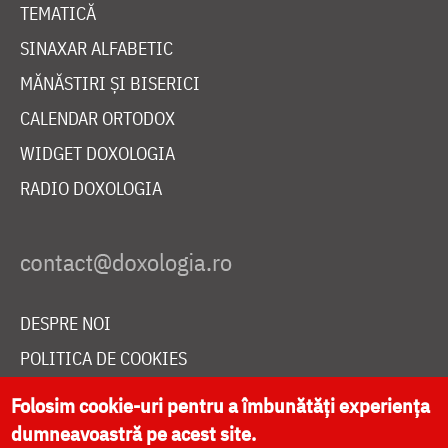
TEMATICĂ
SINAXAR ALFABETIC
MĂNĂSTIRI ȘI BISERICI
CALENDAR ORTODOX
WIDGET DOXOLOGIA
RADIO DOXOLOGIA
DESPRE NOI
POLITICA DE COOKIES
DONEAZĂ ONLINE PENTRU CATEDRALA NAȚIONALĂ
Folosim cookie-uri pentru a îmbunătăți experiența
dumneavoastră pe acest site.