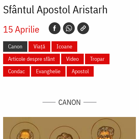
Sfântul Apostol Aristarh
15 Aprilie
Canon
Viață
Icoane
Articole despre sfânt
Video
Tropar
Condac
Evanghelie
Apostol
CANON